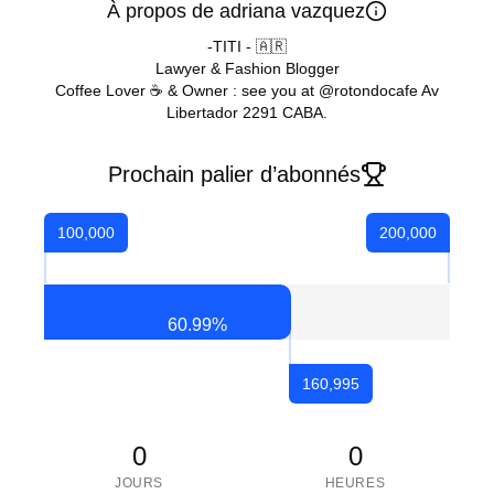
À propos de adriana vazquez
-TITI - 🇦🇷
Lawyer & Fashion Blogger
Coffee Lover ☕️ & Owner : see you at @rotondocafe Av
Libertador 2291 CABA.
Prochain palier d’abonnés
100,000
200,000
60.99
%
160,995
0
0
JOURS
HEURES