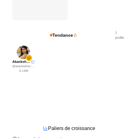
1
Tendance
profils
Akanksha Choudhary
@
akankshachoudhary_official
4.14M
Paliers de croissance