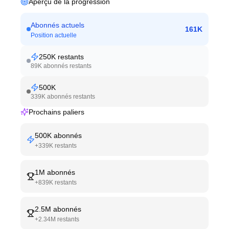
Aperçu de la progression
Abonnés actuels
161K
Position actuelle
250K
restants
89K
abonnés restants
500K
339K
abonnés restants
Prochains paliers
500K
abonnés
+
339K
restants
1M
abonnés
+
839K
restants
2.5M
abonnés
+
2.34M
restants