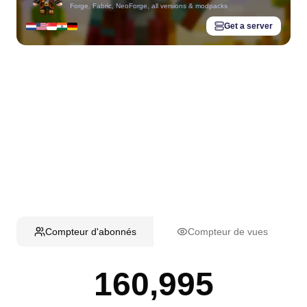
Forge, Fabric, NeoForge, all versions & modpacks
Get a server
Compteur d'abonnés
Compteur de vues
160,995