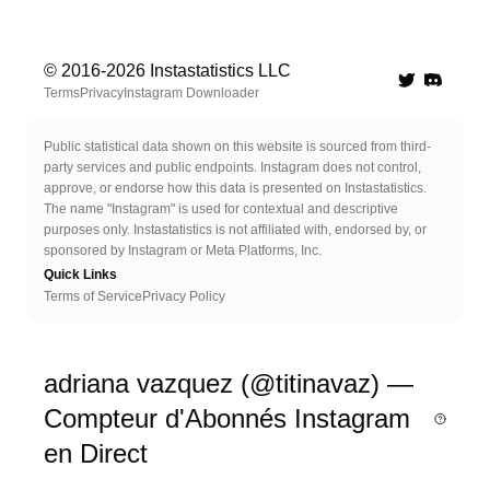
© 2016-
2026
Instastatistics LLC
Twitter
Discord 
Terms
Privacy
Instagram Downloader
Public statistical data shown on this website is sourced from third-
party services and public endpoints. Instagram does not control,
approve, or endorse how this data is presented on Instastatistics.
The name "Instagram" is used for contextual and descriptive
purposes only. Instastatistics is not affiliated with, endorsed by, or
sponsored by Instagram or Meta Platforms, Inc.
Quick Links
Terms of Service
Privacy Policy
adriana vazquez (@titinavaz) —
Compteur d'Abonnés Instagram
en Direct