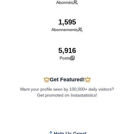
Abonnés
1,595
Abonnements
5,916
Posts
Get Featured!
Want your profile seen by 100,000+ daily visitors?
Get promoted on Instastatistics!
Boost My Profile
Help Us Grow!