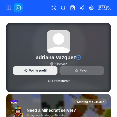
🇫🇷
Ouvrir/fermer le menu
Plein écran
Rechercher
Boutique
Partager
Changer le th
Statistiques Instagram en direct et analyse des abonnés pou
adriana vazquez
@
titinavaz
Voir le profil
Favori
Promouvoir
Starting at €0.90/mo
Need a Minecraft server?
Lag-free hosting
60s setup