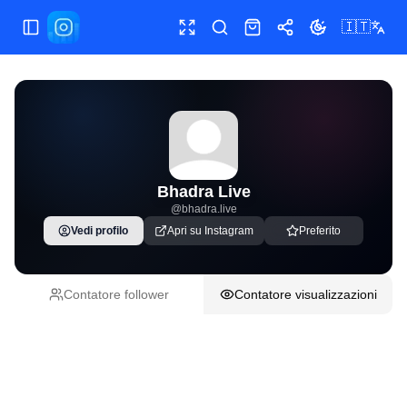
🇮🇹
Apri/chiudi menu
Schermo intero
Incolla link del post
Shop
Condividi
Cambia tema
Bhadra Live
@
bhadra.live
Vedi profilo
Apri su Instagram
Preferito
Contatore follower
Contatore visualizzazioni