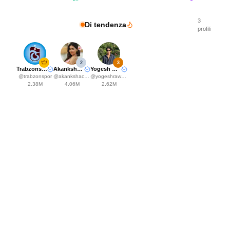
3
Di tendenza
profili
2
3
Trabzonspor
Akanksha Choudhary
Yogesh Rawat
@
trabzonspor
@
akankshachoudhary_official
@
yogeshrawat04
2.38M
4.06M
2.62M