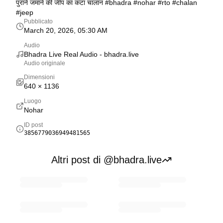
पुराने जमाने की जीप का कटा चालान #bhadra #nohar #rto #chalan
#jeep
Pubblicato
March 20, 2026, 05:30 AM
Audio
Bhadra Live Real Audio
- bhadra.live
Audio originale
Dimensioni
640
×
1136
Luogo
Nohar
ID post
3856779036949481565
Altri post di @bhadra.live