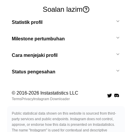
Soalan lazim
Statistik profil
Milestone pertumbuhan
Cara menjejaki profil
Status pengesahan
© 2016-
2026
Instastatistics LLC
Twitter
Discord 
Terms
Privacy
Instagram Downloader
Public statistical data shown on this website is sourced from third-
party services and public endpoints. Instagram does not control,
approve, or endorse how this data is presented on Instastatistics.
The name "Instagram" is used for contextual and descriptive