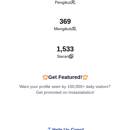
Pengikut
369
Mengikuti
1,533
Siaran
Get Featured!
Want your profile seen by 100,000+ daily visitors?
Get promoted on Instastatistics!
Boost My Profile
Help Us Grow!