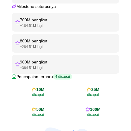
Milestone seterusnya
700M
pengikut
+
184.51M
lagi
800M
pengikut
+
284.51M
lagi
900M
pengikut
+
384.51M
lagi
Pencapaian terbaru
4
dicapai
10M
25M
dicapai
dicapai
50M
100M
dicapai
dicapai