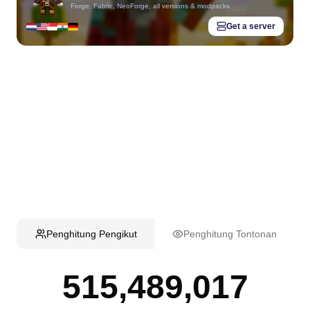
Forge, Fabric, NeoForge, all versions & modpacks
Get a server
Penghitung Pengikut
Penghitung Tontonan
515,489,017