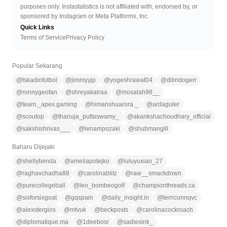
purposes only. Instastatistics is not affiliated with, endorsed by, or
sponsored by Instagram or Meta Platforms, Inc.
Quick Links
Terms of Service
Privacy Policy
Popular Sekarang
@
tskadinfutbol
@
jimmyyjp
@
yogeshrawat04
@
dilindogerr
@
ronnygeofan
@
shreyakalraa
@
mosalah98__
@
team._apex.gaming
@
himanshuarora._
@
ardaguler
@
scoutop
@
thanuja_puttaswamy_
@
akankshachoudhary_official
@
sakshishrivas___
@
lenampozaki
@
shubmangill
Baharu Dijejaki
@
shellybenda
@
ameliapotejko
@
luluyuxiao_27
@
raghavchadha88
@
carolinablitz
@
raw__smackdown
@
purecollegeball
@
leo_bombeogolf
@
championthreads.ca
@
sixforsixgoat
@
gqspain
@
daily_insight.in
@
terriconnqvc
@
alexstergios
@
mtvuk
@
beckposts
@
carolinacockroach
@
diplomatique.ma
@
1deebosr
@
sadiesink_