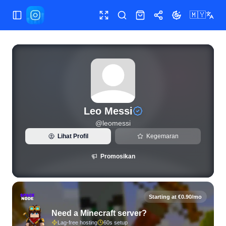
🇲🇾
Tukar menu
Skrin penuh
Cari
Kedai
Kongsi
Tukar tema
Statistik Instagram langsung dan analitik pengikut untuk Le
Leo Messi
@
leomessi
Lihat Profil
Kegemaran
Promosikan
Starting at €0.90/mo
Need a Minecraft server?
Lag-free hosting
60s setup