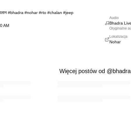
टा चालान #bhadra #nohar #rto #chalan #jeep
Audio
Bhadra Live
30 AM
Oryginalne a
Lokalizacja
Nohar
Więcej postów od @bhadra.