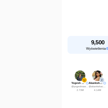
9,500
Wyświetlenia
2
Yogesh Rawat
Akanksha Choudhary
@
yogeshrawat04
@
akankshachoudhary_official
2.73M
4.14M