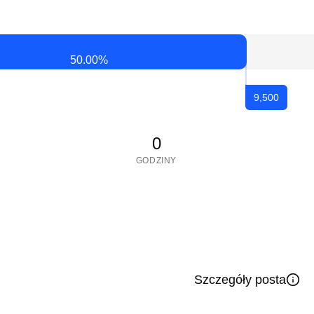
50.00
%
9,500
0
GODZINY
Szczegóły posta