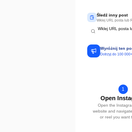
Śledź inny post
Wklej URL posta lub R
Wyróżnij ten p
Dotrzyj do 100 000
1
Open Inst
Open the Instagr
website and navigate
or reel you want t