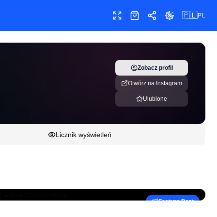
🇵🇱
PL
Pełny ekran
Sklep
Udostępnij
Zmień motyw
Zobacz profil
Otwórz na Instagram
Ulubione
Licznik wyświetleń
Feature Post