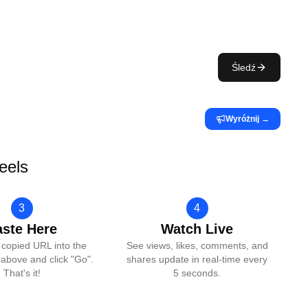
Śledź
Wyróżnij
→
eels
3
4
aste Here
Watch Live
 copied URL into the
See views, likes, comments, and
above and click "Go".
shares update in real-time every
That's it!
5 seconds.