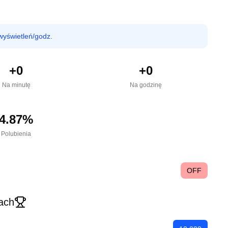
wyświetleń/godz.
+
0
+
0
Na minutę
Na godzinę
4.87
%
Polubienia
OFF
ach