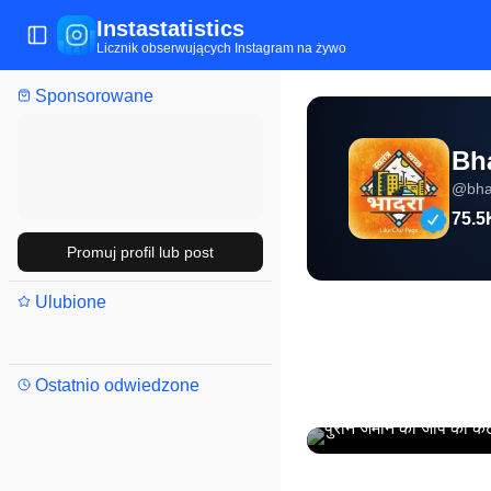
Instastatistics
Przełącz menu
Licznik obserwujących Instagram na żywo
Sponsorowane
Bh
@
bha
75.5
Promuj profil lub post
Ulubione
Ostatnio odwiedzone
पुराने जमाने की जीप का