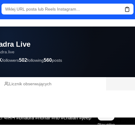
adra Live
dra.live
K
502
560
followers
following
posts
Licznik obserwujących
 कटा चालान #bhadra #nohar #rto #chalan #jeep
Play video