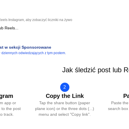
eels Instagram, aby zobaczyć liczniki na żywo
ost w sekcji Sponsorowane
+ dziennych odwiedzających z tym postem.
Jak śledzić post lub R
2
agram
Copy the Link
P
am app or
Tap the share button (paper
Paste the
 to the post
plane icon) or the three dots (...)
search box 
o track.
menu and select "Copy link".