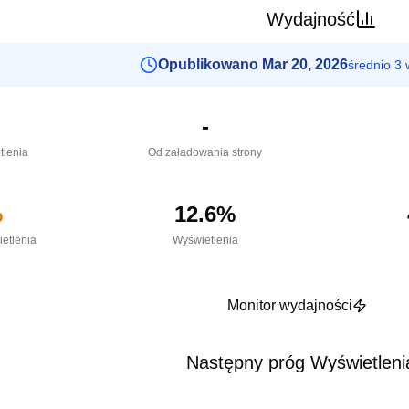
Wydajność
Opublikowano Mar 20, 2026
średnio 3 
-
tlenia
Od załadowania strony
%
12.6
%
etlenia
Wyświetlenia
Monitor wydajności
Następny próg Wyświetleni