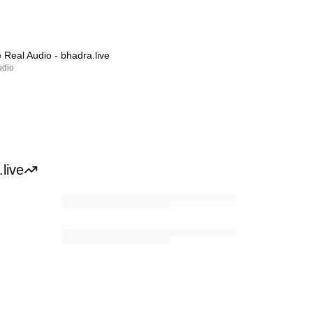
 Real Audio
- bhadra.live
udio
live