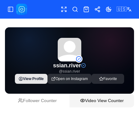
🇺🇸
Toggle Sidebar
Toggle fullscreen
Paste post link
Shop
Share
Toggle theme
ssian.river
@
ssian.river
View Profile
Open on Instagram
Favorite
Follower Counter
Video View Counter