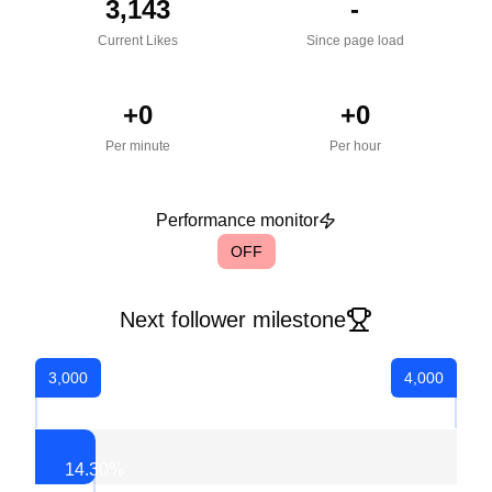
3,143
-
Current Likes
Since page load
+
0
+
0
Per minute
Per hour
Performance monitor
OFF
Next follower milestone
3,000
4,000
14.30
%