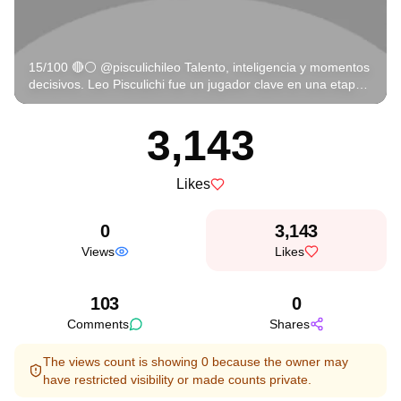
15/100 🔴⚪ @pisculichileo Talento, inteligencia y momentos
decisivos. Leo Pisculichi fue un jugador clave en una etapa
muy especial de River, con una zurda distinta, visión de
juego y personalidad para aparecer cuando el equipo más
3,143
lo necesitaba. Siempre claro, siempre comprometido,
siempre entendiendo el juego. Protagonista de noches
inolvidables y dueño de goles y asistencias que quedaron
Likes
grabados en la memoria del hincha. Pisculichi representó a
un River intenso, protagonista y con fútbol, dejando su
huella en un grupo que volvió a poner al club en lo más alto.
0
3,143
Porque hay jugadores que no solo juegan bien, sino que
Views
Likes
aparecen en los momentos que valen para siempre.
Mañana seguimos con el 16/100. La historia continúa.
103
0
Comments
Shares
The views count is showing 0 because the owner may
have restricted visibility or made counts private.