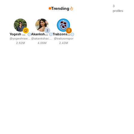
3
Trending
profiles
2
3
Yogesh Rawat
Akanksha Choudhary
Trabzonspor
@
yogeshrawat04
@
akankshachoudhary_official
@
trabzonspor
2.62M
4.06M
2.43M