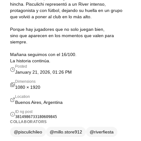
hincha. Pisculichi representó a un River intenso,
protagonista y con fútbol, dejando su huella en un grupo
que volvió a poner al club en lo más alto.
Porque hay jugadores que no solo juegan bien,
sino que aparecen en los momentos que valen para
siempre.
Mañana seguimos con el 16/100.
La historia continúa.
Posted
January 21, 2026, 01:26 PM
Dimensions
1080
×
1920
Location
Buenos Aires, Argentina
ID ng post
3814986733180609845
COLLABORATORS
@
pisculichileo
@
millo.store912
@
riverfiesta