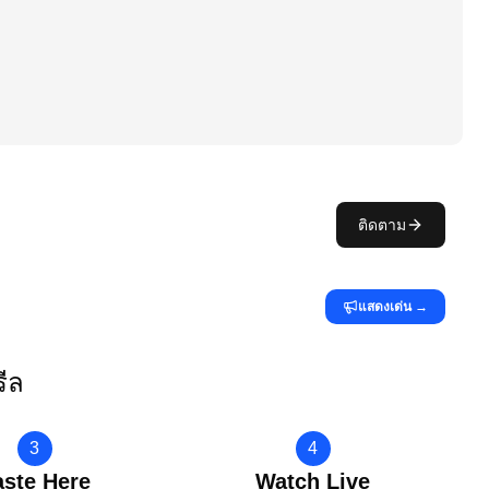
ติดตาม
แสดงเด่น
→
รีล
3
4
aste Here
Watch Live