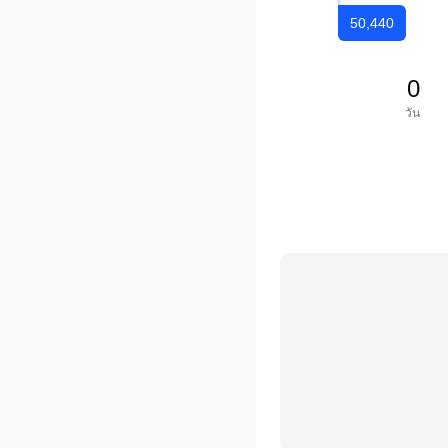
50,440
0
วัน