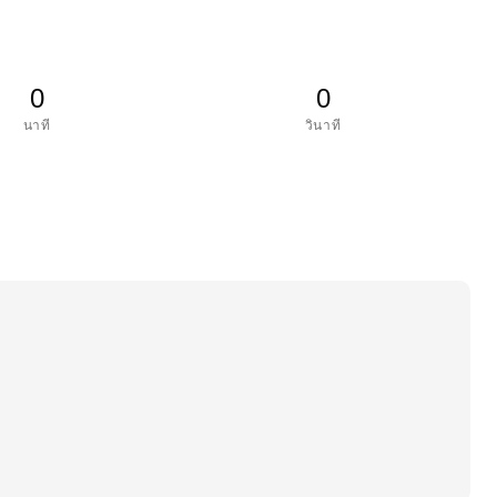
0
0
นาที
วินาที