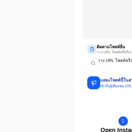
ติดตามโพสต์อื่น
วาง URL โพสต์หรือรีล I
แสดงโพสต์นี้ในส
เข้าถึงผู้เยี่ยมชม 
1
Open Inst