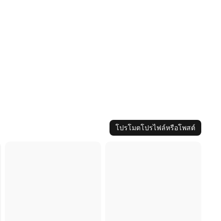
โปรโมตโปรไฟล์หรือโพสต์