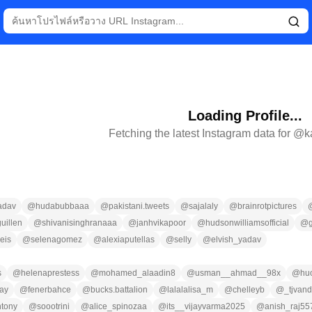
Loading Profile...
Fetching the latest Instagram data for @
k
adav
@
hudabubbaaa
@
pakistani.tweets
@
sajalaly
@
brainrotpictures
uillen
@
shivanisinghranaaa
@
janhvikapoor
@
hudsonwilliamsofficial
@
eis
@
selenagomez
@
alexiaputellas
@
selly
@
elvish_yadav
s
@
helenaprestess
@
mohamed_alaadin8
@
usman__ahmad__98x
@
hu
ray
@
fenerbahce
@
bucks.battalion
@
lalalalisa_m
@
chelleyb
@
_tjvan
ntony
@
soootrini
@
alice_spinozaa
@
its__vijayvarma2025
@
anish_raj55