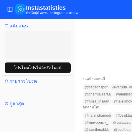
Instastatistics
เปิด/ปิดเมนู
ตัวนับผู้ติดตาม Instagram แบบสด
สนับสนุน
โปรโมตโปรไฟล์หรือโพสต์
ยอดนิยมตอนนี้
รายการโปรด
@
trabzonspor
@
varuun_y
@
pharma.saraa
@
alanissg
@
fukra_insaan
@
taielimov
ดูล่าสุด
ติดตามใหม่
@
narendramodi
@
besikta
@
kimyoonsik_
@
galatasa
@
tiamilenabbb
@
coelhoa