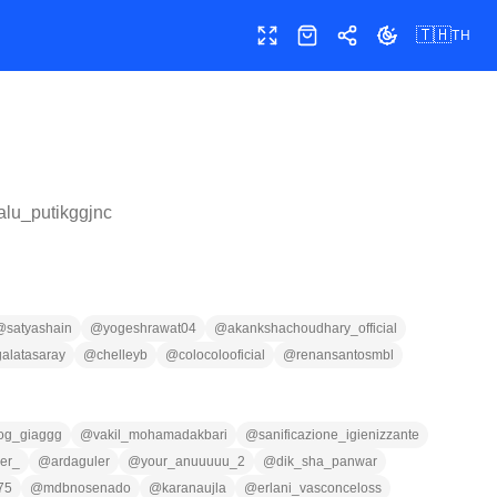
🇹🇭
TH
เต็มหน้าจอ
ร้านค้า
แชร์
เปลี่ยนธีม
alu_putikggjnc
@
satyashain
@
yogeshrawat04
@
akankshachoudhary_official
galatasaray
@
chelleyb
@
colocolooficial
@
renansantosmbl
og_giaggg
@
vakil_mohamadakbari
@
sanificazione_igienizzante
der_
@
ardaguler
@
your_anuuuuu_2
@
dik_sha_panwar
75
@
mdbnosenado
@
karanaujla
@
erlani_vasconceloss