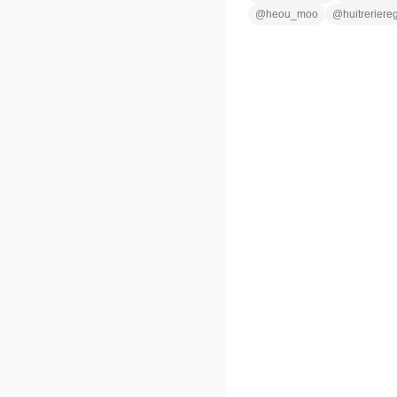
@
heou_moo
@
huitreriere