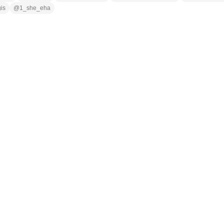
gis
@
1_she_eha