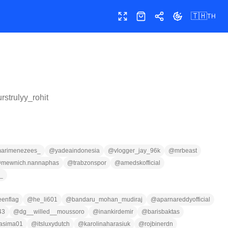
🇹🇭
TH
เต็มหน้าจอ
ร้านค้า
แชร์
เปลี่ยนธีม
urstrulyy_rohit
arimenezees_
@
yadeaindonesia
@
vlogger_jay_96k
@
mrbeast
@
mewnich.nannaphas
@
trabzonspor
@
amedskofficial
_
eenflag
@
he_li601
@
bandaru_mohan_mudiraj
@
aparnareddyofficial
43
@
dg__willed__moussoro
@
inankirdemir
@
barisbaktas
asima01
@
itsluxydutch
@
karolinaharasiuk
@
rojbinerdn