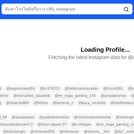
Loading Profile...
Fetching the latest Instagram data for @
l
@
yogeshrawat04
@
nc376321
@
heitorsantoscantor
@
rincon061
@
m
rdemir
@
mohamed_alaadin8
@
mr_naga_gaming_143
@
aniyaaharvey
g
@
rajab.butt94
@
bb0un
@
iamema_n
@
kaca_michelle
@
martinmikus
ct_09
@
saraaalwari
@
yadeaindonesia
@
chenzheyuanisssme
@
sehungr
bhinandankumar472
@
rihan.agwan.07
@
k.mbappe
@
mr_naga_gaming_1
@
kilicdaroglu
@
silvaniae055
@
chimonac
@
seonho__kim
@
da7_zahr