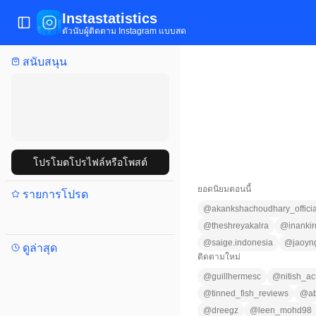
Instastatistics
เปิด/ปิดเมนู
ตัวนับผู้ติดตาม Instagram แบบสด
สนับสนุน
โปรโมตโปรไฟล์หรือโพสต์
ยอดนิยมตอนนี้
รายการโปรด
@
akankshachoudhary_officia
@
theshreyakalra
@
inanki
@
saige.indonesia
@
jaoyn
ดูล่าสุด
ติดตามใหม่
@
guillhermesc
@
nitish_a
@
tinned_fish_reviews
@
a
@
dreegz
@
leen_mohd98