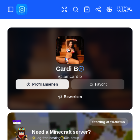
🇩🇪
Menü umschalten
Vollbild
Suchen
Shop
Teilen
Theme wechse
Live-Instagram-Statistiken und Follower-Analysen für Cardi
Cardi B
@
iamcardib
Profil ansehen
Favorit
Bewerben
Starting at €0.90/mo
Need a Minecraft server?
Lag-free hosting
60s setup