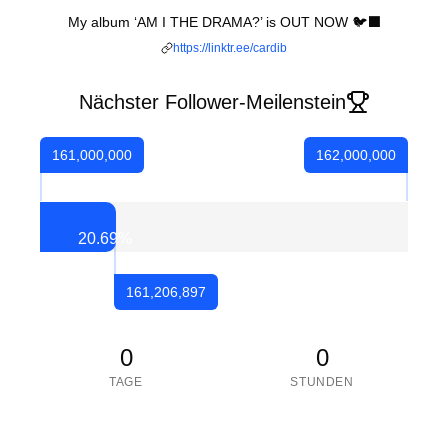
My album ‘AM I THE DRAMA?’ is OUT NOW 🐦‍⬛
https://linktr.ee/cardib
Nächster Follower-Meilenstein
161,000,000
162,000,000
20.69
%
161,206,897
0
0
TAGE
STUNDEN