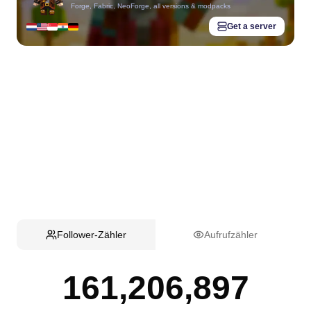
Forge, Fabric, NeoForge, all versions & modpacks
Get a server
Follower-Zähler
Aufrufzähler
161,206,897