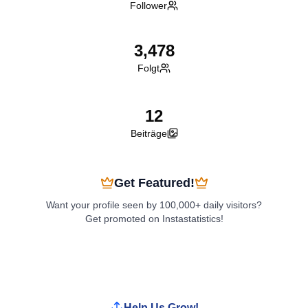
Follower
3,478
Folgt
12
Beiträge
Get Featured!
Want your profile seen by 100,000+ daily visitors?
Get promoted on Instastatistics!
Boost My Profile
Help Us Grow!