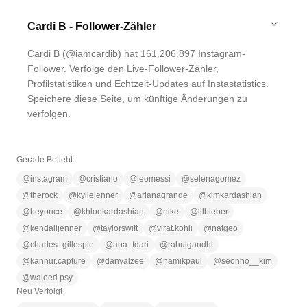
Cardi B - Follower-Zähler
Cardi B (@iamcardib) hat 161.206.897 Instagram-
Follower. Verfolge den Live-Follower-Zähler,
Profilstatistiken und Echtzeit-Updates auf Instastatistics.
Speichere diese Seite, um künftige Änderungen zu
verfolgen.
Gerade Beliebt
@
instagram
@
cristiano
@
leomessi
@
selenagomez
@
therock
@
kyliejenner
@
arianagrande
@
kimkardashian
@
beyonce
@
khloekardashian
@
nike
@
lilbieber
@
kendalljenner
@
taylorswift
@
virat.kohli
@
natgeo
@
charles_gillespie
@
ana_fdari
@
rahulgandhi
@
kannur.capture
@
danyalzee
@
namikpaul
@
seonho__kim
@
waleed.psy
Neu Verfolgt