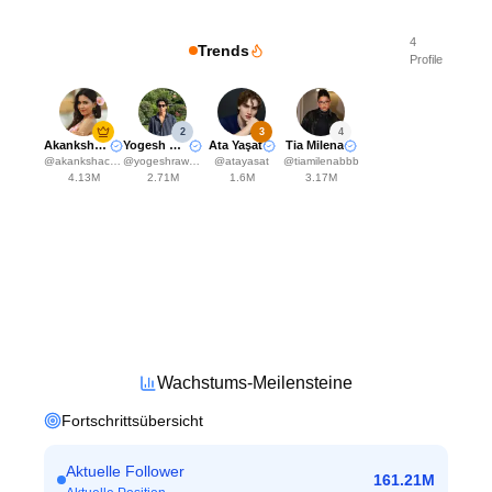
4
Trends
Profile
2
3
4
Akanksha Choudhary
Yogesh Rawat
Ata Yaşat
Tia Milena
@
akankshachoudhary_official
@
yogeshrawat04
@
atayasat
@
tiamilenabbb
4.13M
2.71M
1.6M
3.17M
Wachstums-Meilensteine
Fortschrittsübersicht
Aktuelle Follower
161.21M