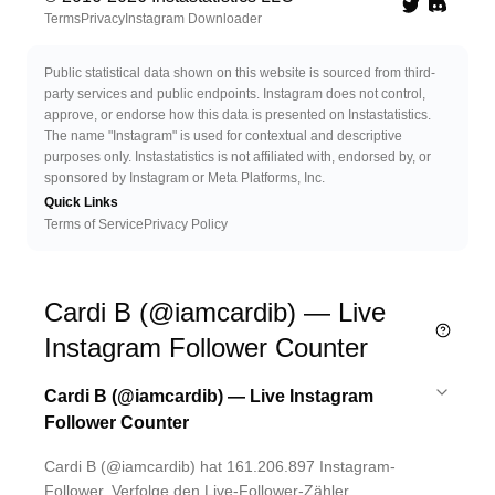
Twitter
Discord 
Terms
Privacy
Instagram Downloader
Public statistical data shown on this website is sourced from third-
party services and public endpoints. Instagram does not control,
approve, or endorse how this data is presented on Instastatistics.
The name "Instagram" is used for contextual and descriptive
purposes only. Instastatistics is not affiliated with, endorsed by, or
sponsored by Instagram or Meta Platforms, Inc.
Quick Links
Terms of Service
Privacy Policy
Cardi B (@iamcardib) — Live
Instagram Follower Counter
Cardi B (@iamcardib) — Live Instagram
Follower Counter
Cardi B (@iamcardib) hat 161.206.897 Instagram-
Follower. Verfolge den Live-Follower-Zähler,