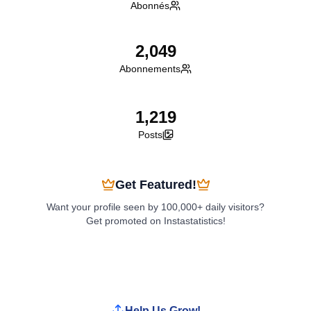
Abonnés
2,049
Abonnements
1,219
Posts
Get Featured!
Want your profile seen by 100,000+ daily visitors?
Get promoted on Instastatistics!
Boost My Profile
Help Us Grow!