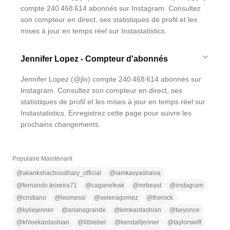
compte 240 468 614 abonnés sur Instagram. Consultez
son compteur en direct, ses statistiques de profil et les
mises à jour en temps réel sur Instastatistics.
Jennifer Lopez - Compteur d'abonnés
Jennifer Lopez (@jlo) compte 240 468 614 abonnés sur
Instagram. Consultez son compteur en direct, ses
statistiques de profil et les mises à jour en temps réel sur
Instastatistics. Enregistrez cette page pour suivre les
prochains changements.
Populaire Maintenant
@
akankshachoudhary_official
@
iamkavyashaiva
@
fernando.teixeira71
@
caganefeak
@
mrbeast
@
instagram
@
cristiano
@
leomessi
@
selenagomez
@
therock
@
kyliejenner
@
arianagrande
@
kimkardashian
@
beyonce
@
khloekardashian
@
lilbieber
@
kendalljenner
@
taylorswift