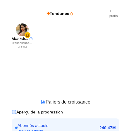
1
Tendance
profils
Akanksha Choudhary
@
akankshachoudhary_official
4.12M
Paliers de croissance
Aperçu de la progression
Abonnés actuels
240.47M