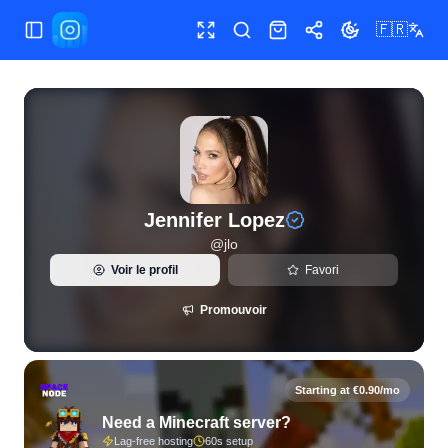
🇫🇷
Ouvrir/fermer le menu
Plein écran
Rechercher
Boutique
Partager
Changer le th
Statistiques Instagram en direct et analyse des abonnés pou
Jennifer Lopez
@
jlo
Voir le profil
Favori
Promouvoir
Starting at €0.90/mo
Need a Minecraft server?
Lag-free hosting
60s setup