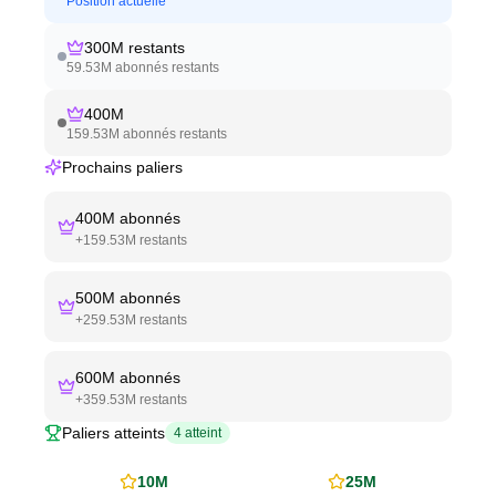
Position actuelle
300M
restants
59.53M
abonnés restants
400M
159.53M
abonnés restants
Prochains paliers
400M
abonnés
+
159.53M
restants
500M
abonnés
+
259.53M
restants
600M
abonnés
+
359.53M
restants
Paliers atteints
4
atteint
10M
25M