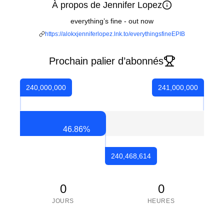
À propos de Jennifer Lopez
everything’s fine - out now
https://alokxjenniferlopez.lnk.to/everythingsfineEPIB
Prochain palier d’abonnés
240,000,000
241,000,000
46.86
%
240,468,614
0
0
JOURS
HEURES