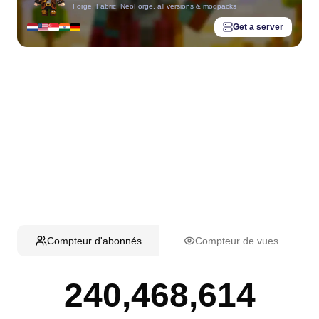
Forge, Fabric, NeoForge, all versions & modpacks
Get a server
Compteur d'abonnés
Compteur de vues
240,468,614