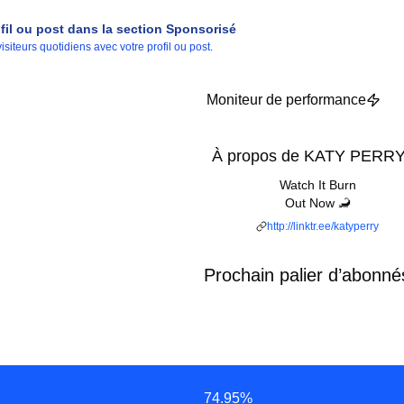
ofil ou post dans la section Sponsorisé
iteurs quotidiens avec votre profil ou post.
Moniteur de performance
À propos de KATY PERR
Watch It Burn
Out Now 🦂
http://linktr.ee/katyperry
Prochain palier d’abonné
74.95
%