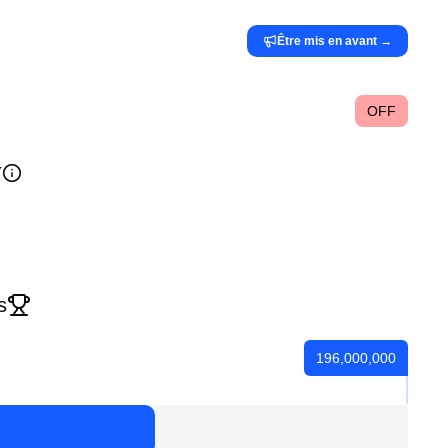
Être mis en avant
→
OFF
Y
s
196,000,000