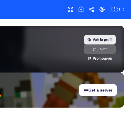
🇫🇷
FR
Plein écran
Boutique
Partager
Changer le thè
. Métriques sociales en temps réel pour créateurs, marketing 
Voir le profil
Favori
Promouvoir
Get a server