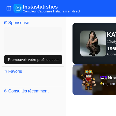
Instastatistics
Ouvrir/fermer le menu
Compteur d'abonnés Instagram en direct
Sponsorisé
Statistiques Instagram 
KA
@
kat
196
Abonn
Promouvoir votre profil ou post
Favoris
Nee
Lag-free
Consultés récemment