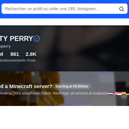
en direct et analyse des abonnés pour KATY PERRY (@katyperry)
TY PERRY
yperry
M
861
2.8K
és
Abonnements
Posts
d a Minecraft server?
Starting at €0.90/mo
 hosting
60s setup
Forge, Fabric, NeoForge, all versions & modpacks