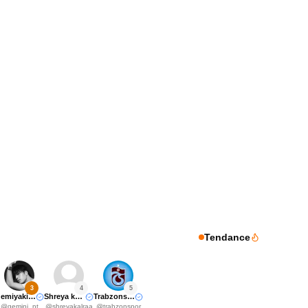
Tendance
3
4
5
Gemiyakii♊️
Shreya kalra
Trabzonspor
@
gemini_nt
@
shreyakalraa
@
trabzonspor