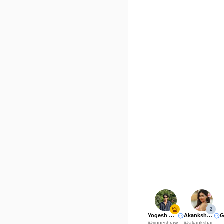
2
Yogesh Rawat
Akanksha Choudhary
@
yogeshrawat04
@
akankshachoudhary_official