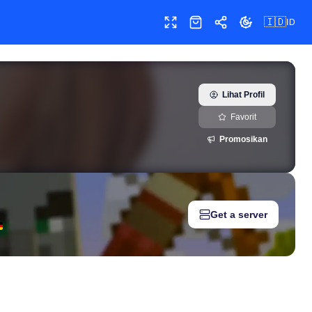
🇮🇩
ID
Layar penuh
Toko
Bagikan
Ubah tema
y).
Lihat Profil
Favorit
Promosikan
Get a server