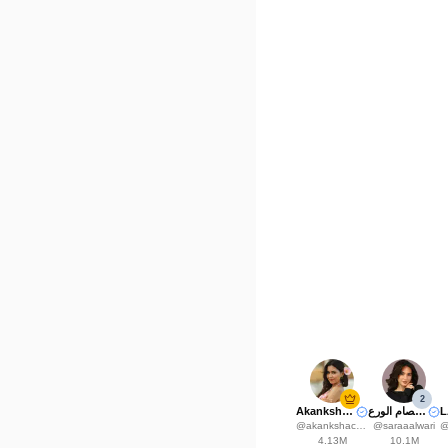
2
Akanksha Choudhary
سارة عصام الورع
@
akankshachoudhary_official
@
saraaalwari
4.13M
10.1M