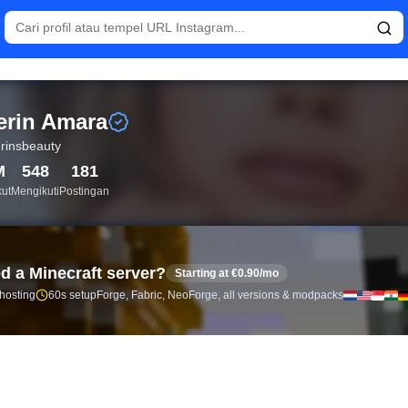
gsung dan analisis pengikut untuk Sherin Amara (@sherinsbeaut
erin Amara
rinsbeauty
M
548
181
ut
Mengikuti
Postingan
d a Minecraft server?
Starting at €0.90/mo
 hosting
60s setup
Forge, Fabric, NeoForge, all versions & modpacks