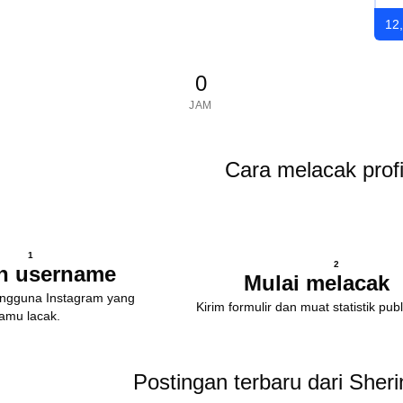
12
0
JAM
Cara melacak profi
1
2
n username
Mulai melacak
ngguna Instagram yang
Kirim formulir dan muat statistik publi
kamu lacak.
Postingan terbaru dari Sher