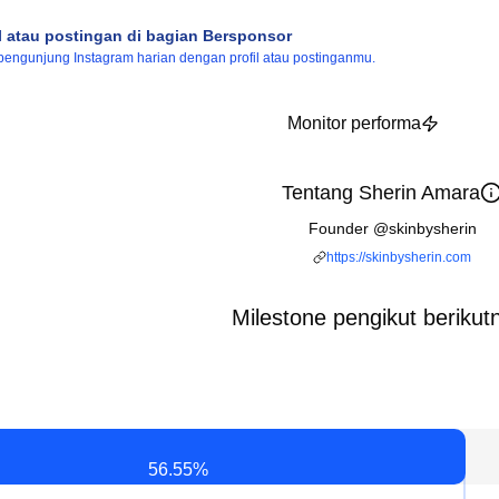
l atau postingan di bagian Bersponsor
engunjung Instagram harian dengan profil atau postinganmu.
Monitor performa
Tentang Sherin Amara
Founder @skinbysherin
https://skinbysherin.com
Milestone pengikut berikut
56.55
%