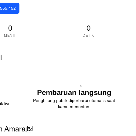
,565,452
0
0
MENIT
DETIK
l
3
Pembaruan langsung
Penghitung publik diperbarui otomatis saat
k live.
kamu menonton.
in Amara