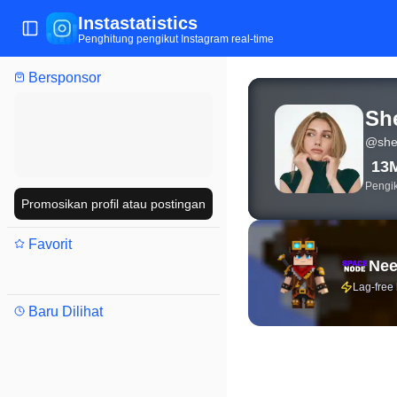
Instastatistics
Buka/tutup menu
Penghitung pengikut Instagram real-time
Bersponsor
Statistik Instagram lan
Sh
@
she
13
Pengik
Promosikan profil atau postingan
Favorit
Nee
Lag-free
Baru Dilihat