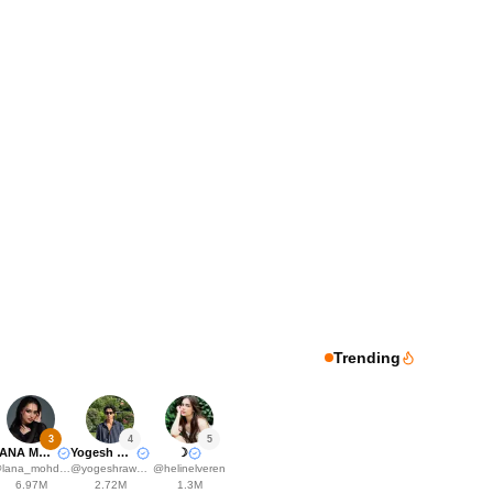
Trending
3
4
5
LANA MOHD | لانا محمد
Yogesh Rawat
☽
@
lana_mohd89
@
yogeshrawat04
@
helinelveren
6.97M
2.72M
1.3M