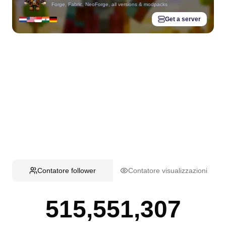
Forge, Fabric, NeoForge, all versions & modpacks
Get a server
Contatore follower
Contatore visualizzazioni
515,551,307