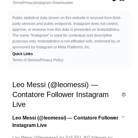
Twitter
Discord 
Terms
Privacy
Instagram Downloader
Public statistical data shown on this website is sourced from third-
party services and public endpoints. Instagram does not control,
approve, or endorse how this data is presented on Instastatistics.
The name "Instagram" is used for contextual and descriptive
purposes only. Instastatistics is not affiliated with, endorsed by, or
sponsored by Instagram or Meta Platforms, Inc.
Quick Links
Terms of Service
Privacy Policy
Leo Messi (@leomessi) —
Contatore Follower Instagram
Live
Leo Messi (@leomessi) — Contatore Follower
Instagram Live
Leo Messi (@leomessi) ha 515.551.307 follower su