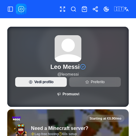
🇮🇹
Apri/chiudi menu
Schermo intero
Cerca
Shop
Condividi
Cambia tema
Statistiche Instagram live e analisi follower per Leo Messi 
Leo Messi
@
leomessi
Vedi profilo
Preferito
Promuovi
Starting at €0.90/mo
Need a Minecraft server?
Lag-free hosting
60s setup