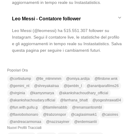
aggiornamenti in tempo reale su Instastatistics.
Leo Messi - Contatore follower
Leo Messi (@leomessi) ha 515.551.307 follower su
Instagram. Segui il contatore live, le statistiche del profilo
e gli aggiornamenti in tempo reale su Instastatistics. Salva
questa pagina per seguire i cambiamenti futuri.
Popolari Ora
@
cortisdump
@
tle_mtmmmm
@
omiya.ardija
@
firstone.wnk
@
gemini_nt
@
shreyakalraa
@
ijwnbtn_l
@
anantparafilms26
@
virginia
@
kamysmarya
@
akankshachoudhary_official
@
akankshachoudary.official
@
farrhana_bhatt
@
yogeshrawat04
@
fun.with.gullu.g
@
tiamilenabbb
@
renansantosmbl
@
flaviobolsonaro
@
trabzonspor
@
caglasimsek1
@
caioires
@
andreacarmonaa
@
nazzsayiner
@
erdemsanlii
Nuovi Profili Tracciati