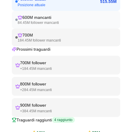
515.55M
Posizione attuale
600M
mancanti
84.45M
follower mancanti
700M
184.45M
follower mancanti
Prossimi traguardi
700M
follower
+
184.45M
mancanti
800M
follower
+
284.45M
mancanti
900M
follower
+
384.45M
mancanti
Traguardi raggiunti
4
raggiunto