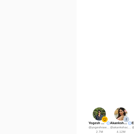
2
Yogesh Rawat
Akanksha Choudhary
@
yogeshrawat04
@
akankshachoudhary_official
2.7M
4.12M