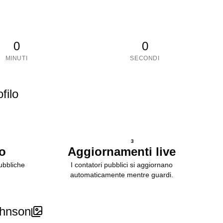
0
0
MINUTI
SECONDI
filo
3
to
Aggiornamenti live
pubbliche
I contatori pubblici si aggiornano
automaticamente mentre guardi.
ohnson