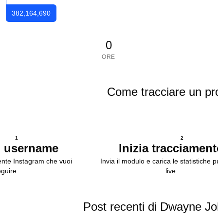
382,164,690
0
ORE
Come tracciare un pro
1
2
i username
Inizia tracciamen
tente Instagram che vuoi
Invia il modulo e carica le statistiche 
guire.
live.
Post recenti di Dwayne J