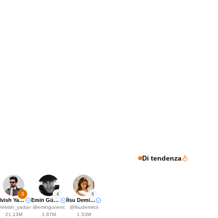
Di tendenza
3
4
5
Elvish Yadavv
Emin Günenç
İlsu Demirci🤍
@
elvish_yadav
@
emingunenc
@
ilsudemircii
21.13M
1.87M
1.53M