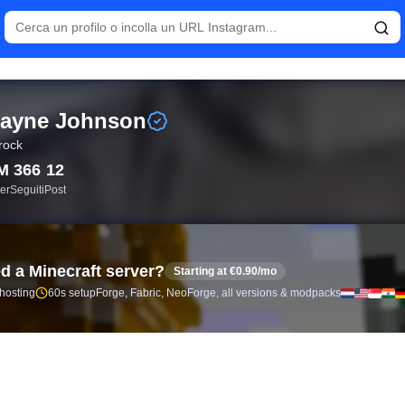
ive e analisi follower per Dwayne Johnson (@therock).
ayne Johnson
rock
M
366
12
er
Seguiti
Post
d a Minecraft server?
Starting at €0.90/mo
 hosting
60s setup
Forge, Fabric, NeoForge, all versions & modpacks