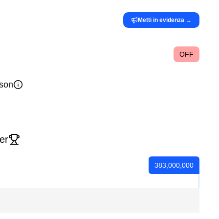
Metti in evidenza
→
OFF
son
er
383,000,000