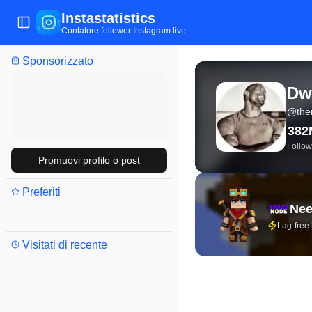
Instastatistics
Apri/chiudi menu
Contatore follower Instagram live
Sponsorizzato
Statistiche Instagram l
Dw
@
the
382
Follow
Promuovi profilo o post
Preferiti
Nee
Lag-free
Visitati di recente