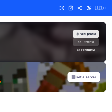
🇮🇹
IT
Schermo intero
Shop
Condividi
Cambia tema
Vedi profilo
Preferito
Promuovi
Get a server