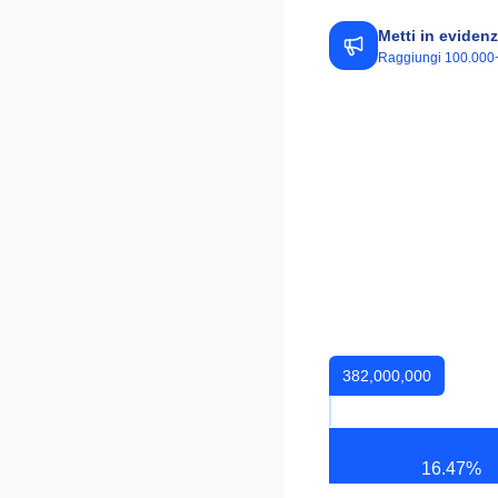
Metti in evidenz
Raggiungi 100.000+ v
382,000,000
16.47
%