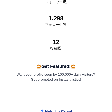
フォロワー
1,298
フォロー中
12
投稿
Get Featured!
Want your profile seen by 100,000+ daily visitors?
Get promoted on Instastatistics!
Boost My Profile
Help Us Grow!