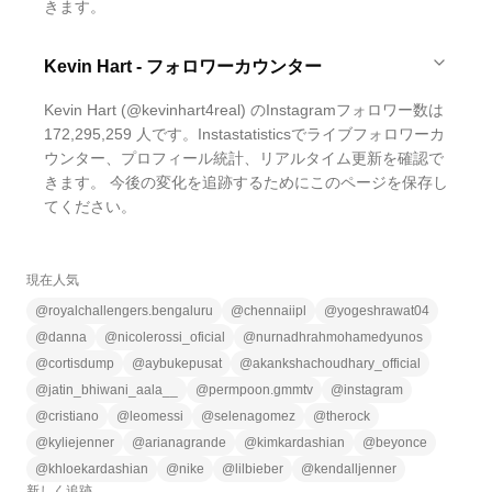
きます。
Kevin Hart - フォロワーカウンター
Kevin Hart (@kevinhart4real) のInstagramフォロワー数は
172,295,259 人です。Instastatisticsでライブフォロワーカ
ウンター、プロフィール統計、リアルタイム更新を確認で
きます。 今後の変化を追跡するためにこのページを保存し
てください。
現在人気
@
royalchallengers.bengaluru
@
chennaiipl
@
yogeshrawat04
@
danna
@
nicolerossi_oficial
@
nurnadhrahmohamedyunos
@
cortisdump
@
aybukepusat
@
akankshachoudhary_official
@
jatin_bhiwani_aala__
@
permpoon.gmmtv
@
instagram
@
cristiano
@
leomessi
@
selenagomez
@
therock
@
kyliejenner
@
arianagrande
@
kimkardashian
@
beyonce
@
khloekardashian
@
nike
@
lilbieber
@
kendalljenner
新しく追跡