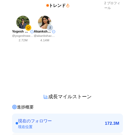
2
プロフィ
トレンド
ール
2
Yogesh Rawat
Akanksha Choudhary
@
yogeshrawat04
@
akankshachoudhary_official
2.72M
4.14M
成長マイルストーン
進捗概要
現在のフォロワー
172.3M
現在位置