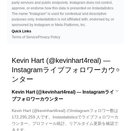
party services and public endpoints. Instagram does not control,
approve, or endorse how this data is presented on Instastatistics.
The name "Instagram" is used for contextual and descriptive
purposes only. Instastatistics is not affiliated with, endorsed by, or
sponsored by Instagram or Meta Platforms, Inc.
Quick Links
Terms of Service
Privacy Policy
Kevin Hart (@kevinhart4real) —
Instagramライブフォロワーカウ
ンター
Kevin Hart (@kevinhart4real) — Instagramライ
ブフォロワーカウンター
Kevin Hart (@kevinhart4real) のInstagramフォロワー数は
172,295,259 人です。Instastatisticsでライブフォロワーカ
ウンター、プロフィール統計、リアルタイム更新を確認で
きます。