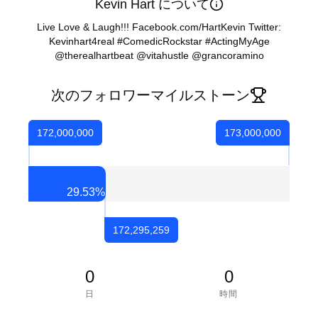
Kevin Hart について
Live Love & Laugh!!! Facebook.com/HartKevin Twitter:
Kevinhart4real #ComedicRockstar #ActingMyAge
@therealhartbeat @vitahustle @grancoramino
次のフォロワーマイルストーン
172,000,000
173,000,000
29.53
%
172,295,259
0
0
日
時間