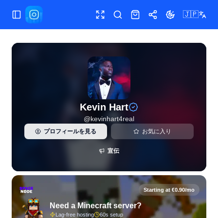
🇯🇵
メニュー切替
全画面
検索
ショップ
共有
テーマ切替
Kevin Hart（@kevinhart4real）のInstagramライブ
Kevin Hart
@
kevinhart4real
プロフィールを見る
お気に入り
宣伝
Starting at €0.90/mo
Need a Minecraft server?
Lag-free hosting
60s setup