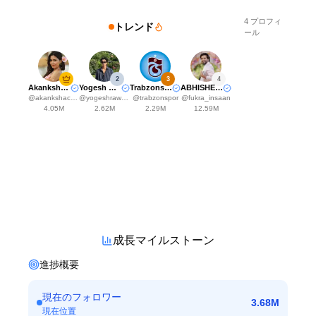
4
プロフィ
トレンド
ール
2
3
4
Akanksha Choudhary
Yogesh Rawat
Trabzonspor
ABHISHEK MALHAN
@
akankshachoudhary_official
@
yogeshrawat04
@
trabzonspor
@
fukra_insaan
4.05M
2.62M
2.29M
12.59M
成長マイルストーン
進捗概要
現在のフォロワー
3.68M
現在位置