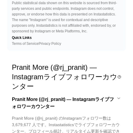
Public statistical data shown on this website is sourced from third-
party services and public endpoints. Instagram does not control,
approve, or endorse how this data is presented on Instastatistics.
The name "Instagram" is used for contextual and descriptive
purposes only. Instastatistics is not affiliated with, endorsed by, or
sponsored by Instagram or Meta Platforms, Inc.
Quick Links
Terms of Service
Privacy Policy
Pranit More (@rj_pranit) —
Instagramライブフォロワーカウ
ンター
Pranit More (@rj_pranit) — Instagramライブフ
ォロワーカウンター
Pranit More (@rj_pranit) のInstagramフォロワー数は
3,679,677 人です。Instastatisticsでライブフォロワーカウ
ンター、プロフィール統計、リアルタイム更新を確認でき