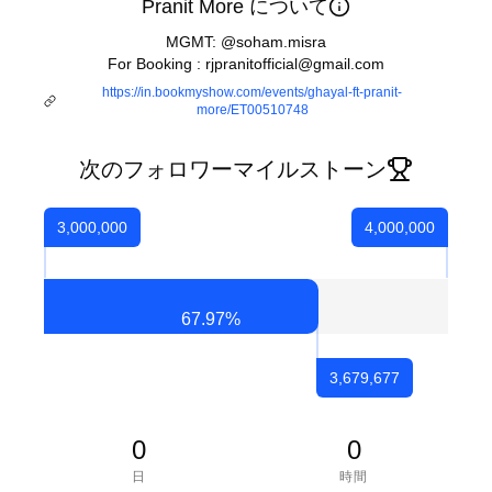
Pranit More について
MGMT: @soham.misra
For Booking : rjpranitofficial@gmail.com
https://in.bookmyshow.com/events/ghayal-ft-pranit-
more/ET00510748
次のフォロワーマイルストーン
3,000,000
4,000,000
67.97
%
3,679,677
0
0
日
時間