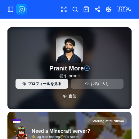
🇯🇵
メニュー切替
全画面
検索
ショップ
共有
テーマ切替
Pranit More（@rj_pranit）のInstagramライブ統計とフ
Pranit More
@
rj_pranit
プロフィールを見る
お気に入り
宣伝
Starting at €0.90/mo
Need a Minecraft server?
Lag-free hosting
60s setup