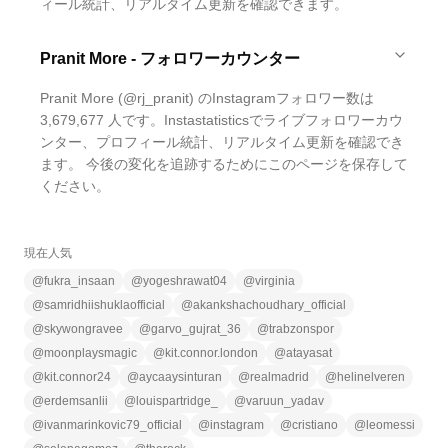
ィール統計、リアルタイム更新を確認できます。
Pranit More - フォロワーカウンター
Pranit More (@rj_pranit) のInstagramフォロワー数は
3,679,677 人です。Instastatisticsでライブフォロワーカウ
ンター、プロフィール統計、リアルタイム更新を確認でき
ます。 今後の変化を追跡するためにこのページを保存して
ください。
現在人気
@
fukra_insaan
@
yogeshrawat04
@
virginia
@
samridhiishuklaofficial
@
akankshachoudhary_official
@
skywongravee
@
garvo_gujrat_36
@
trabzonspor
@
moonplaysmagic
@
kit.connor.london
@
atayasat
@
kit.connor24
@
aycaaysinturan
@
realmadrid
@
helinelveren
@
erdemsanlii
@
louispartridge_
@
varuun_yadav
@
ivanmarinkovic79_official
@
instagram
@
cristiano
@
leomessi