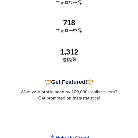
フォロワー
718
フォロー中
1,312
投稿
Get Featured!
Want your profile seen by 100,000+ daily visitors?
Get promoted on Instastatistics!
Boost My Profile
Help Us Grow!