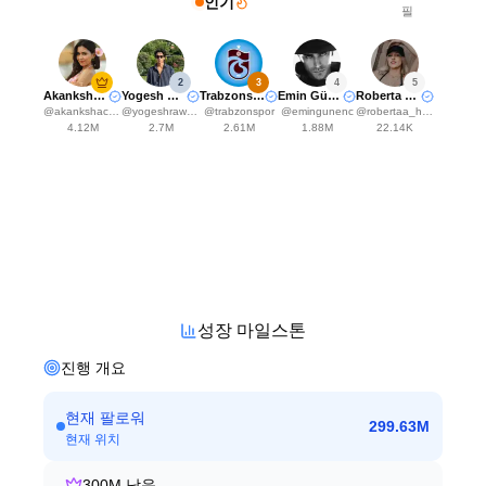
인기
필
2
3
4
5
Akanksha Choudhary
Yogesh Rawat
Trabzonspor
Emin Günenç
Roberta Haas
@
akankshachoudhary_official
@
yogeshrawat04
@
trabzonspor
@
emingunenc
@
robertaa_haas
4.12M
2.7M
2.61M
1.88M
22.14K
성장 마일스톤
진행 개요
현재 팔로워
299.63M
현재 위치
300M
남음