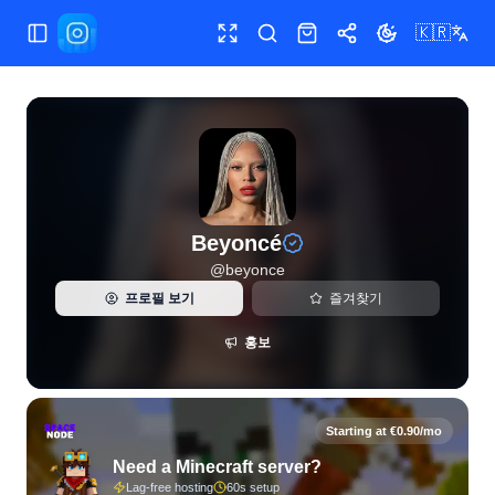
🇰🇷
메뉴 전환
전체 화면
검색
샵
공유
테마 전환
Beyoncé(@beyonce)의 Instagram 실시간 통계와 팔로워 
Beyoncé
@
beyonce
프로필 보기
즐겨찾기
홍보
Starting at €0.90/mo
Need a Minecraft server?
Lag-free hosting
60s setup