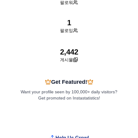
팔로워
1
팔로잉
2,442
게시물
Get Featured!
Want your profile seen by 100,000+ daily visitors?
Get promoted on Instastatistics!
Boost My Profile
Help Us Grow!