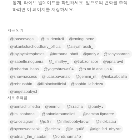
통계, 라이브 업데이트를 확인하세요. 앞으로의 변화를 추적
하려면 이 페이지를 저장하세요.
지금 인기
@
jooseevega_
@
ilsudemircii
@
emingunenc
@
akankshachoudhary_official
@
aisyahrasidi_
@
jayjaytakesphotos
@
farrhana_bhatt
@
panly.v
@
sonyasarann
@
isabelle.nogueira
@
_.misttyy_
@
trabzonspor
@
ppnaravit
@
robertaa_haas
@
yogeshrawat04
@
ro.na.ld.ar.au.jo.4
@
shawnaccess
@
lucaspavanato
@
gemini_nt
@
mika.abdalla
@
rebrusahin
@
filipinotvofficial
@
sophia_laforteza
@
angelababyct
새로 추적됨
@
aontacht.media
@
emrnull
@
fr.racha
@
panly.v
@
its_shabana_
@
antoniaroumelioti_
@
namtan.tipnaree
@
twicetagram
@
jo.8.r
@
milliebobbybrown
@
trickbatau
@
byeonwooseok
@
eelcinz
@
jin_gu08
@
alghifari_abyzar
@
adnan_the_naadan
@
rohitsharma45