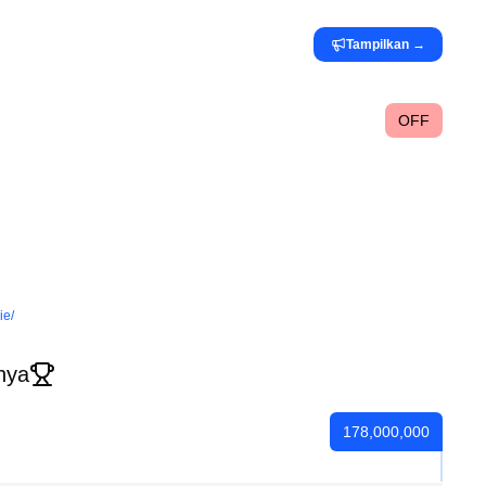
Tampilkan
→
OFF
ie/
nya
178,000,000