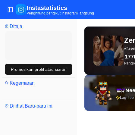
Instastatistics
Tukar menu
Penghitung pengikut Instagram langsung
Ditaja
Statistik Instagram lan
Ze
@
ze
177
Pengik
Promosikan profil atau siaran
Kegemaran
Nee
Lag-free
Dilihat Baru-baru Ini