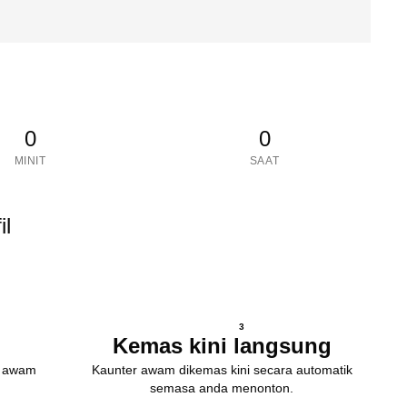
0
0
MINIT
SAAT
il
3
Kemas kini langsung
k awam
Kaunter awam dikemas kini secara automatik
semasa anda menonton.