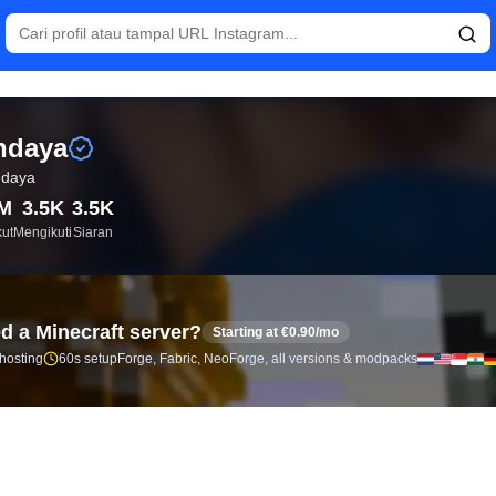
gsung dan analitik pengikut untuk Zendaya (@zendaya).
ndaya
ndaya
M
3.5K
3.5K
ut
Mengikuti
Siaran
d a Minecraft server?
Starting at €0.90/mo
 hosting
60s setup
Forge, Fabric, NeoForge, all versions & modpacks