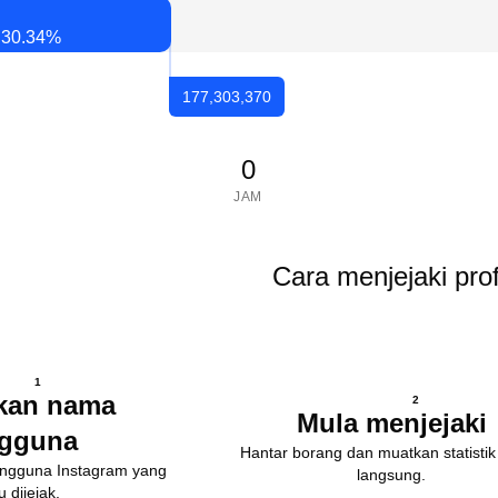
30.34
%
177,303,370
0
JAM
Cara menjejaki prof
1
kan nama
2
Mula menjejaki
gguna
Hantar borang dan muatkan statisti
ngguna Instagram yang
langsung.
 dijejak.