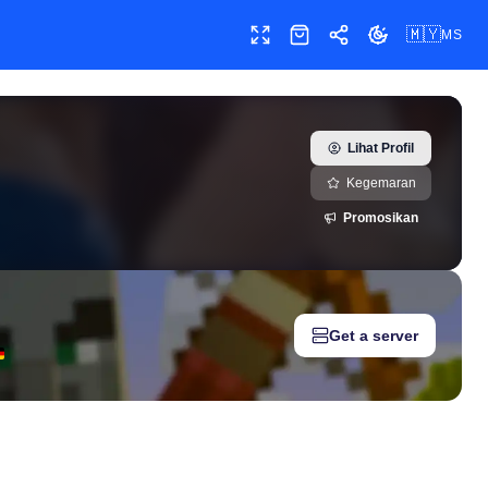
🇲🇾
MS
Skrin penuh
Kedai
Kongsi
Tukar tema
Lihat Profil
Kegemaran
Promosikan
Get a server