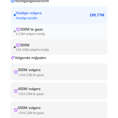
Voortgangsoverzicht
Huidige volgers
195.77M
Huidige positie
200M
te gaan
4.23M
volgers nodig
300M
104.23M
volgers nodig
Volgende mijlpalen
300M
volgers
+
104.23M
te gaan
400M
volgers
+
204.23M
te gaan
500M
volgers
+
304.23M
te gaan