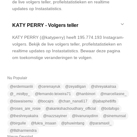
de live volgers teller, profielstatistieken en realtime
updates op Instastatistics.
KATY PERRY - Volgers teller
KATY PERRY (@katyperry) heeft 195.774.193 Instagram-
volgers. Bekijk de live volgers teller, profielstatistieken en
realtime updates op Instastatistics. Bewaar deze pagina
om toekomstige veranderingen te volgen.
Nu Populair
@
erdemsanlii
@
cerenayruk
@
zeyatilgan
@
shreyakalraa
@
_.misttyy_
@
fernando.teixeira71
@
hanbinori
@
marcellasne_
@
dawaisemu
@
bocajrs
@
chan_nana617
@
jabaphetlifts
@
roses_are_rosie
@
akankshachoudhary_official
@
botafogo
@
theshreyakalra
@
nazzsayiner
@
livanuraydinn
@
sinemunsal
@
birgulle
@
fukra_insaan
@
phuwintang
@
paramaxil_
@
fitdharmendra
Nieuw Gevolgd