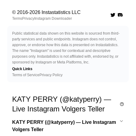
© 2016-
2026
Instastatistics LLC
Twitter
Discord 
Terms
Privacy
Instagram Downloader
Public statistical data shown on this website is sourced from third-
party services and public endpoints. Instagram does not control,
approve, or endorse how this data is presented on Instastatistics.
The name "Instagram" is used for contextual and descriptive
purposes only. Instastatistics is not affiliated with, endorsed by, or
sponsored by Instagram or Meta Platforms, Inc.
Quick Links
Terms of Service
Privacy Policy
KATY PERRY (@katyperry) —
Live Instagram Volgers Teller
KATY PERRY (@katyperry) — Live Instagram
Volgers Teller