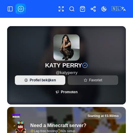
🇳🇱
Menu wisselen
Volledig scherm
Zoeken
Shop
Delen
Thema wissele
Live Instagram-statistieken en volgersanalyse voor KATY 
KATY PERRY
@
katyperry
Profiel bekijken
Favoriet
Promoten
Starting at €0.90/mo
Need a Minecraft server?
Lag-free hosting
60s setup