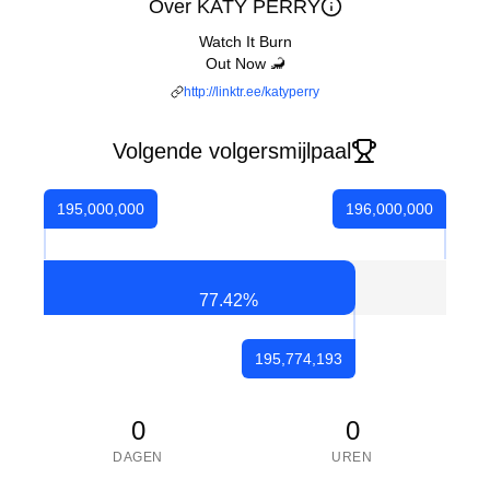
Over KATY PERRY
Watch It Burn
Out Now 🦂
http://linktr.ee/katyperry
Volgende volgersmijlpaal
195,000,000
196,000,000
77.42
%
195,774,193
0
0
DAGEN
UREN