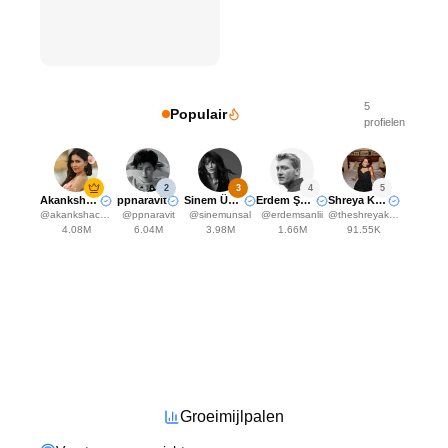
5
Populair
profielen
2
3
4
5
Akanksha Choudhary
ppnaravit
Sinem Ünsal
Erdem Şanlı
Shreya Kalra
@
akankshachoudhary_official
@
ppnaravit
@
sinemunsal
@
erdemsanlii
@
theshreyakalra
4.08M
6.04M
3.98M
1.66M
91.55K
Groeimijlpalen