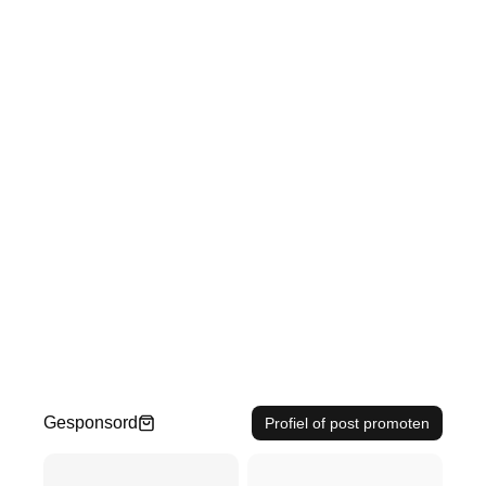
Gesponsord
Profiel of post promoten