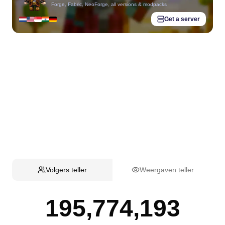
Forge, Fabric, NeoForge, all versions & modpacks
Get a server
Volgers teller
Weergaven teller
195,774,193