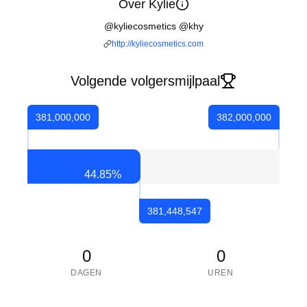
Over Kylie
@kyliecosmetics @khy
http://kyliecosmetics.com
Volgende volgersmijlpaal
381,000,000
382,000,000
44.85
%
381,448,547
0
0
DAGEN
UREN