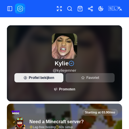
🇳🇱
Menu wisselen
Volledig scherm
Zoeken
Shop
Delen
Thema wissele
Live Instagram-statistieken en volgersanalyse voor Kylie (@k
Kylie
@
kyliejenner
Profiel bekijken
Favoriet
Promoten
Starting at €0.90/mo
Need a Minecraft server?
Lag-free hosting
60s setup