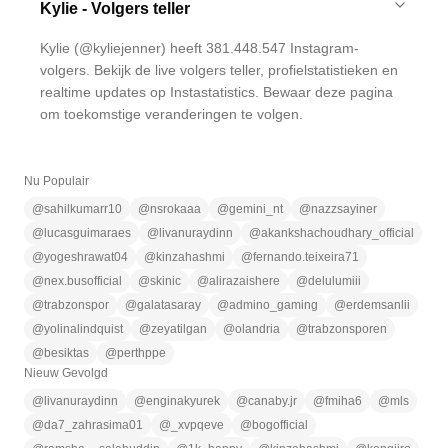
Kylie - Volgers teller
Kylie (@kyliejenner) heeft 381.448.547 Instagram-
volgers. Bekijk de live volgers teller, profielstatistieken en
realtime updates op Instastatistics. Bewaar deze pagina
om toekomstige veranderingen te volgen.
Nu Populair
@
sahilkumarr10
@
nsrokaaa
@
gemini_nt
@
nazzsayiner
@
lucasguimaraes
@
livanuraydinn
@
akankshachoudhary_official
@
yogeshrawat04
@
kinzahashmi
@
fernando.teixeira71
@
nex.busofficial
@
skinic
@
alirazaishere
@
delulumiii
@
trabzonspor
@
galatasaray
@
admino_gaming
@
erdemsanlii
@
yolinalindquist
@
zeyatilgan
@
olandria
@
trabzonsporen
@
besiktas
@
perthppe
Nieuw Gevolgd
@
livanuraydinn
@
enginakyurek
@
canaby.jr
@
fmiha6
@
mls
@
da7_zahrasima01
@
_xvpqeve
@
bogofficial