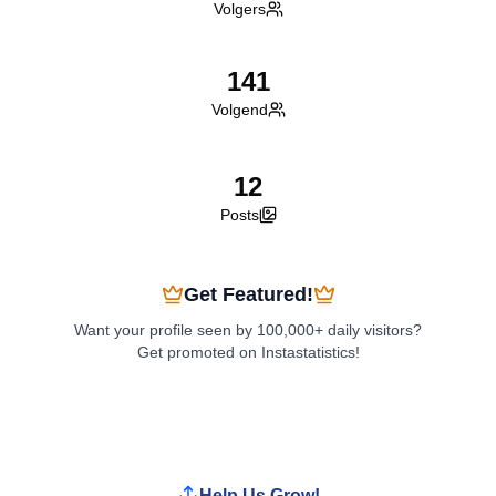
Volgers
141
Volgend
12
Posts
Get Featured!
Want your profile seen by 100,000+ daily visitors?
Get promoted on Instastatistics!
Boost My Profile
Help Us Grow!