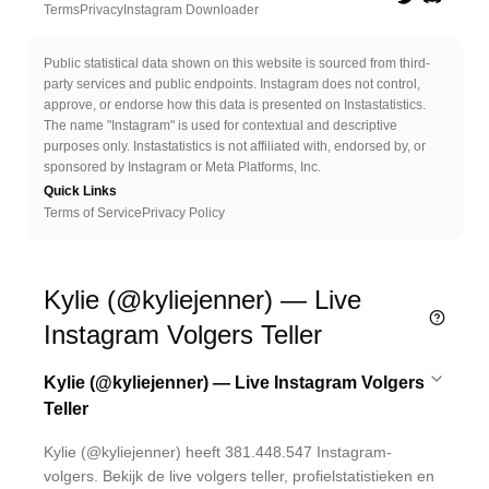
Twitter
Discord 
Terms
Privacy
Instagram Downloader
Public statistical data shown on this website is sourced from third-
party services and public endpoints. Instagram does not control,
approve, or endorse how this data is presented on Instastatistics.
The name "Instagram" is used for contextual and descriptive
purposes only. Instastatistics is not affiliated with, endorsed by, or
sponsored by Instagram or Meta Platforms, Inc.
Quick Links
Terms of Service
Privacy Policy
Kylie (@kyliejenner) — Live
Instagram Volgers Teller
Kylie (@kyliejenner) — Live Instagram Volgers
Teller
Kylie (@kyliejenner) heeft 381.448.547 Instagram-
volgers. Bekijk de live volgers teller, profielstatistieken en