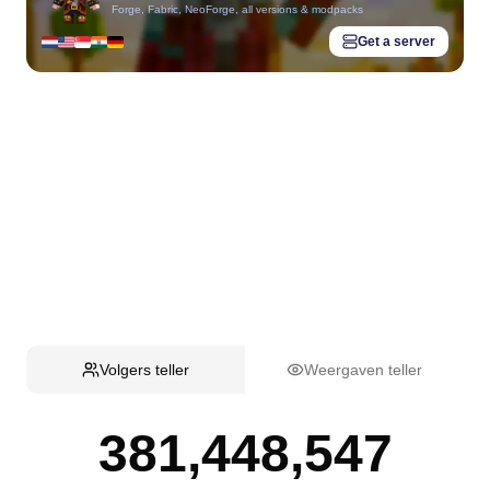
Forge, Fabric, NeoForge, all versions & modpacks
Get a server
Volgers teller
Weergaven teller
381,448,547