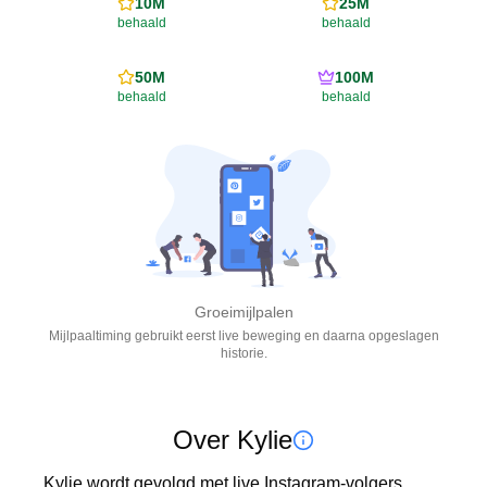
10M
25M
behaald
behaald
50M
100M
behaald
behaald
Groeimijlpalen
Mijlpaaltiming gebruikt eerst live beweging en daarna opgeslagen
historie.
Over Kylie
Kylie wordt gevolgd met live Instagram-volgers, 