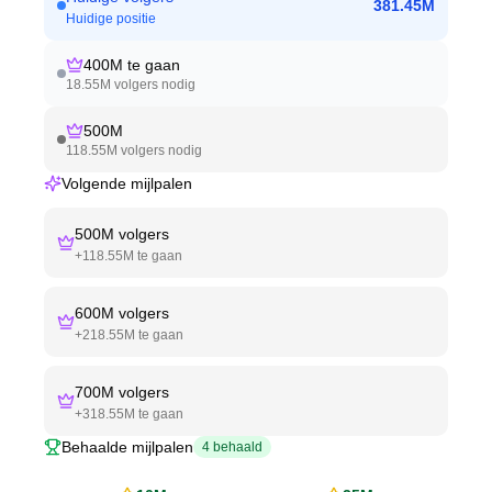
381.45M
Huidige positie
400M
te gaan
18.55M
volgers nodig
500M
118.55M
volgers nodig
Volgende mijlpalen
500M
volgers
+
118.55M
te gaan
600M
volgers
+
218.55M
te gaan
700M
volgers
+
318.55M
te gaan
Behaalde mijlpalen
4
behaald