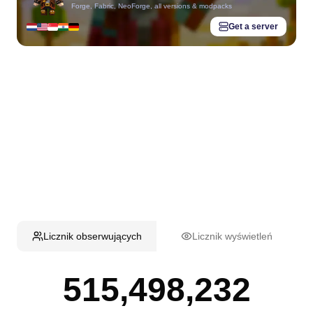
Forge, Fabric, NeoForge, all versions & modpacks
Get a server
Licznik obserwujących
Licznik wyświetleń
515,498,232