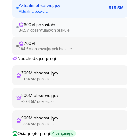
Aktualni obserwujący
515.5M
Aktualna pozycja
600M
pozostało
84.5M
obserwujących brakuje
700M
184.5M
obserwujących brakuje
Nadchodzące progi
700M
obserwujący
+
184.5M
pozostało
800M
obserwujący
+
284.5M
pozostało
900M
obserwujący
+
384.5M
pozostało
Osiągnięte progi
4
osiągnięto