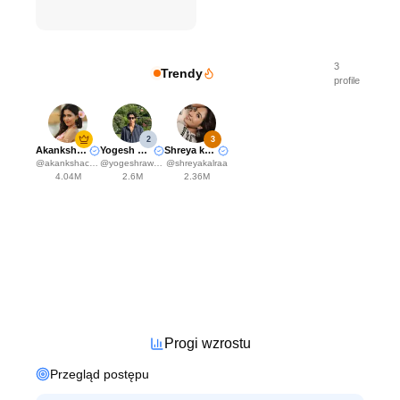
3
Trendy
profile
2
3
Akanksha Choudhary
Yogesh Rawat
Shreya kalra
@
akankshachoudhary_official
@
yogeshrawat04
@
shreyakalraa
4.04M
2.6M
2.36M
Progi wzrostu
Przegląd postępu