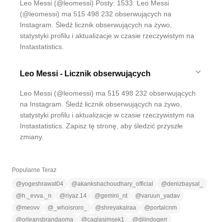
Leo Messi (@leomessi) Posty: 1533. Leo Messi
(@leomessi) ma 515 498 232 obserwujących na
Instagram. Śledź licznik obserwujących na żywo,
statystyki profilu i aktualizacje w czasie rzeczywistym na
Instastatistics.
Leo Messi - Licznik obserwujących
Leo Messi (@leomessi) ma 515 498 232 obserwujących
na Instagram. Śledź licznik obserwujących na żywo,
statystyki profilu i aktualizacje w czasie rzeczywistym na
Instastatistics. Zapisz tę stronę, aby śledzić przyszłe
zmiany.
Popularne Teraz
@
yogeshrawat04
@
akankshachoudhary_official
@
denizbaysal_
@
h._evva._n
@
riyaz.14
@
gemini_nt
@
varuun_yadav
@
meovv
@
_whoisroro_
@
shreyakalraa
@
portalcnm
@
orleansbrandaoma
@
caglasimsek1
@
dilindogerr