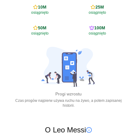
10M
25M
osiągnięto
osiągnięto
50M
100M
osiągnięto
osiągnięto
Progi wzrostu
Czas progów najpierw używa ruchu na żywo, a potem zapisanej
historii.
O Leo Messi