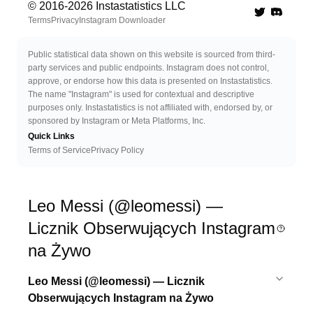
© 2016-
2026
Instastatistics LLC
Twitter
Discord 
Terms
Privacy
Instagram Downloader
Public statistical data shown on this website is sourced from third-
party services and public endpoints. Instagram does not control,
approve, or endorse how this data is presented on Instastatistics.
The name "Instagram" is used for contextual and descriptive
purposes only. Instastatistics is not affiliated with, endorsed by, or
sponsored by Instagram or Meta Platforms, Inc.
Quick Links
Terms of Service
Privacy Policy
Leo Messi (@leomessi) —
Licznik Obserwujących Instagram
na Żywo
Leo Messi (@leomessi) — Licznik
Obserwujących Instagram na Żywo