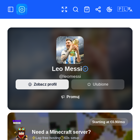
🇵🇱
Przełącz menu
Pełny ekran
Szukaj
Sklep
Udostępnij
Zmień motyw
Statystyki Instagram na żywo i analiza obserwujących dla 
Leo Messi
@
leomessi
Zobacz profil
Ulubione
Promuj
Starting at €0.90/mo
Need a Minecraft server?
Lag-free hosting
60s setup