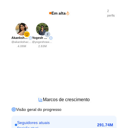
2
Em alta
perfis
2
Akanksha Choudhary
Yogesh Rawat
@
akankshachoudhary_official
@
yogeshrawat04
4.06M
2.63M
Marcos de crescimento
Visão geral do progresso
Seguidores atuais
291.74M