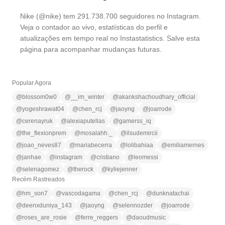
Nike (@nike) tem 291.738.700 seguidores no Instagram.
Veja o contador ao vivo, estatísticas do perfil e
atualizações em tempo real no Instastatistics. Salve esta
página para acompanhar mudanças futuras.
Popular Agora
@
blossom0w0
@
__im_winter
@
akankshachoudhary_official
@
yogeshrawat04
@
chen_rcj
@
jaoyng
@
joarrode
@
cerenayruk
@
alexiaputellas
@
gamerss_iq
@
the_flexionprem
@
mosalahh._
@
ilsudemircii
@
joao_neves87
@
mariabecerra
@
lolibahiaa
@
emiliamernes
@
janhae
@
instagram
@
cristiano
@
leomessi
@
selenagomez
@
therock
@
kyliejenner
Recém Rastreados
@
hm_son7
@
vascodagama
@
chen_rcj
@
dunknatachai
@
deenxduniya_143
@
jaoyng
@
selennozder
@
joarrode
@
roses_are_rosie
@
ferre_reggers
@
daoudmusic