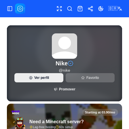
🇧🇷
Alternar menu
Tela cheia
Pesquisar
Loja
Compartilhar
Alternar tema
Estatísticas do Instagram ao vivo e análise de seguidores p
Nike
@
nike
Ver perfil
Favorito
Promover
Starting at €0.90/mo
Need a Minecraft server?
Lag-free hosting
60s setup