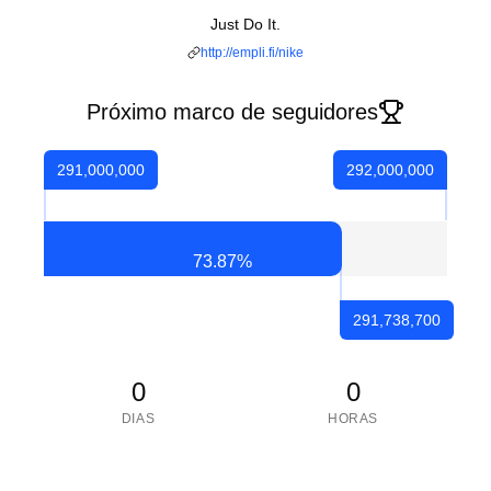
Just Do It.
http://empli.fi/nike
Próximo marco de seguidores
291,000,000
292,000,000
73.87
%
291,738,700
0
0
DIAS
HORAS