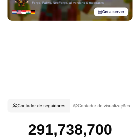
Forge, Fabric, NeoForge, all versions & modpacks
Get a server
Contador de seguidores
Contador de visualizações
291,738,700