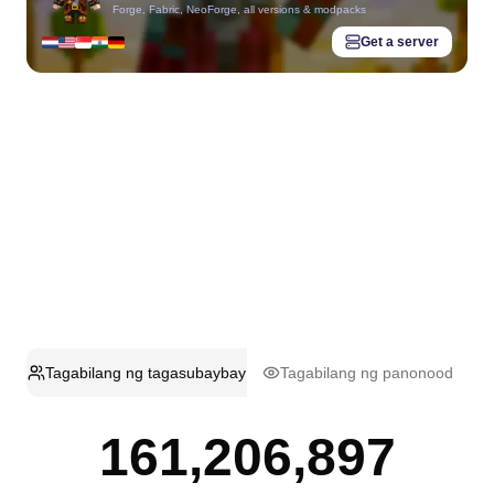
Forge, Fabric, NeoForge, all versions & modpacks
Get a server
Tagabilang ng tagasubaybay
Tagabilang ng panonood
161,206,897