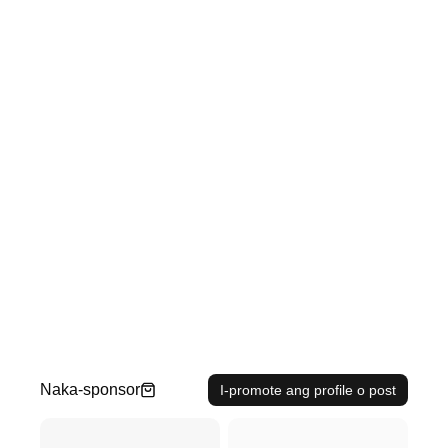
Naka-sponsor
I-promote ang profile o post