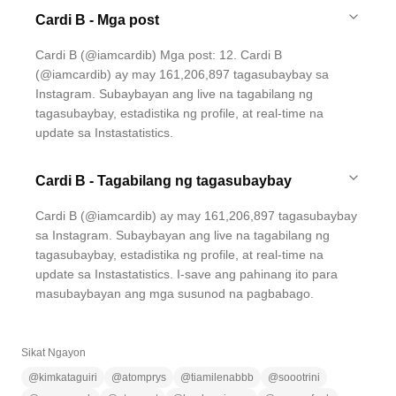
Cardi B - Mga post
Cardi B (@iamcardib) Mga post: 12. Cardi B
(@iamcardib) ay may 161,206,897 tagasubaybay sa
Instagram. Subaybayan ang live na tagabilang ng
tagasubaybay, estadistika ng profile, at real-time na
update sa Instastatistics.
Cardi B - Tagabilang ng tagasubaybay
Cardi B (@iamcardib) ay may 161,206,897 tagasubaybay
sa Instagram. Subaybayan ang live na tagabilang ng
tagasubaybay, estadistika ng profile, at real-time na
update sa Instastatistics. I-save ang pahinang ito para
masubaybayan ang mga susunod na pagbabago.
Sikat Ngayon
@
kimkataguiri
@
atomprys
@
tiamilenabbb
@
soootrini