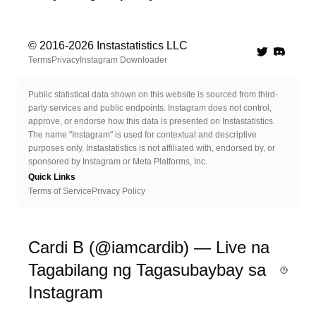
© 2016-
2026
Instastatistics LLC
Twitter
Discord 
Terms
Privacy
Instagram Downloader
Public statistical data shown on this website is sourced from third-
party services and public endpoints. Instagram does not control,
approve, or endorse how this data is presented on Instastatistics.
The name "Instagram" is used for contextual and descriptive
purposes only. Instastatistics is not affiliated with, endorsed by, or
sponsored by Instagram or Meta Platforms, Inc.
Quick Links
Terms of Service
Privacy Policy
Cardi B (@iamcardib) — Live na
Tagabilang ng Tagasubaybay sa
Instagram