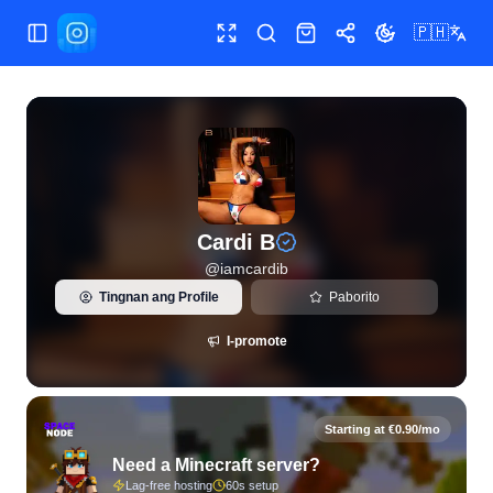
🇵🇭
Buksan/isara ang menu
Buong screen
Maghanap
Shop
Ibahagi
Palitan ang te
Live na estadistika ng Instagram at pagsusuri ng tagasubay
Cardi B
@
iamcardib
Tingnan ang Profile
Paborito
I-promote
Starting at €0.90/mo
Need a Minecraft server?
Lag-free hosting
60s setup