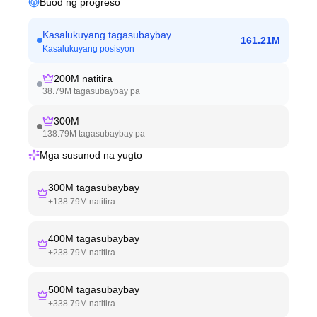
Buod ng progreso
Kasalukuyang tagasubaybay
161.21M
Kasalukuyang posisyon
200M
natitira
38.79M
tagasubaybay pa
300M
138.79M
tagasubaybay pa
Mga susunod na yugto
300M
tagasubaybay
+
138.79M
natitira
400M
tagasubaybay
+
238.79M
natitira
500M
tagasubaybay
+
338.79M
natitira