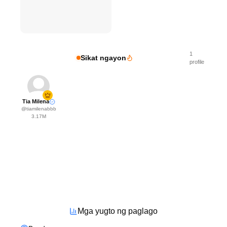
1
Sikat ngayon
profile
Tia Milena
@
tiamilenabbb
3.17M
Mga yugto ng paglago