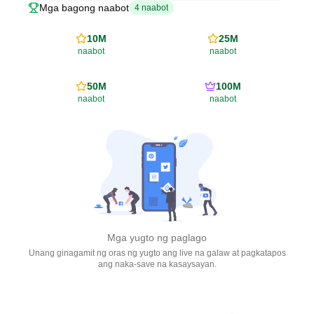
Mga bagong naabot
4
naabot
10M
25M
naabot
naabot
50M
100M
naabot
naabot
Mga yugto ng paglago
Unang ginagamit ng oras ng yugto ang live na galaw at pagkatapos
ang naka-save na kasaysayan.