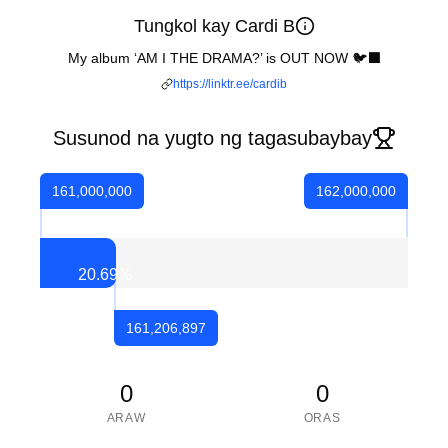
Tungkol kay Cardi B
My album ‘AM I THE DRAMA?’ is OUT NOW 🐦‍⬛
https://linktr.ee/cardib
Susunod na yugto ng tagasubaybay
161,000,000
162,000,000
20.69
%
161,206,897
0
0
ARAW
ORAS