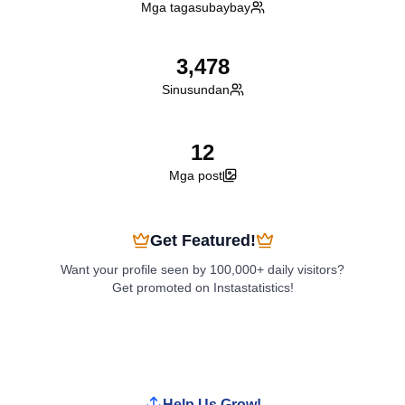
Mga tagasubaybay
3,478
Sinusundan
12
Mga post
Get Featured!
Want your profile seen by 100,000+ daily visitors?
Get promoted on Instastatistics!
Boost My Profile
Help Us Grow!