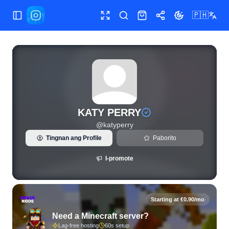
🇵🇭
Buksan/isara ang menu
Buong screen
Maghanap
Shop
Ibahagi
Palitan ang te
Live na estadistika ng Instagram at pagsusuri ng tagasub
KATY PERRY
@
katyperry
Tingnan ang Profile
Paborito
I-promote
Starting at €0.90/mo
Need a Minecraft server?
Lag-free hosting
60s setup