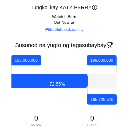
Tungkol kay KATY PERRY
Watch It Burn
Out Now 🦂
http://linktr.ee/katyperry
Susunod na yugto ng tagasubaybay
195,000,000
196,000,000
72.55
%
195,725,510
0
0
ARAW
ORAS