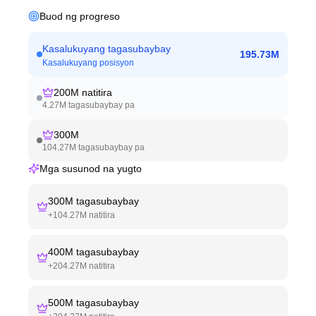
Buod ng progreso
Kasalukuyang tagasubaybay
195.73M
Kasalukuyang posisyon
200M
natitira
4.27M
tagasubaybay pa
300M
104.27M
tagasubaybay pa
Mga susunod na yugto
300M
tagasubaybay
+
104.27M
natitira
400M
tagasubaybay
+
204.27M
natitira
500M
tagasubaybay