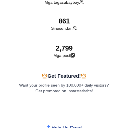
Mga tagasubaybay
861
Sinusundan
2,799
Mga post
Get Featured!
Want your profile seen by 100,000+ daily visitors?
Get promoted on Instastatistics!
Boost My Profile
Help Us Grow!