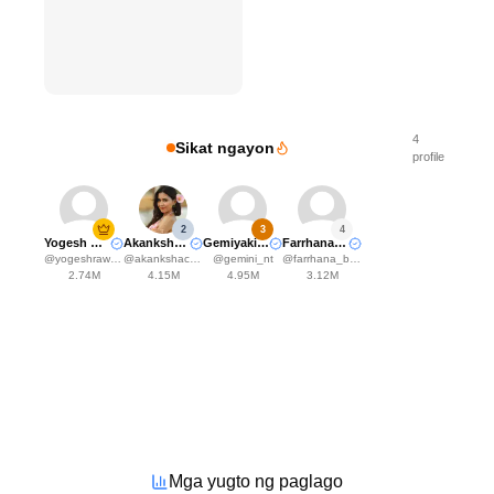
4
Sikat ngayon
profile
2
3
4
Yogesh Rawat
Akanksha Choudhary
Gemiyakii♊️
Farrhana Bhatt
@
yogeshrawat04
@
akankshachoudhary_official
@
gemini_nt
@
farrhana_bhatt
2.74M
4.15M
4.95M
3.12M
Mga yugto ng paglago