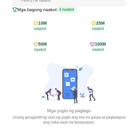
+
304.27M
natitira
Mga bagong naabot
4
naabot
10M
25M
naabot
naabot
50M
100M
naabot
naabot
Mga yugto ng paglago
Unang ginagamit ng oras ng yugto ang live na galaw at pagkatapos
ang naka-save na kasaysayan.