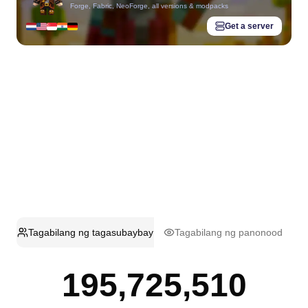
Forge, Fabric, NeoForge, all versions & modpacks
Get a server
Tagabilang ng tagasubaybay
Tagabilang ng panonood
195,725,510