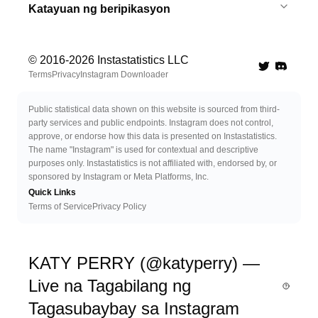
Katayuan ng beripikasyon
© 2016-
2026
Instastatistics LLC
Twitter
Discord 
Terms
Privacy
Instagram Downloader
Public statistical data shown on this website is sourced from third-
party services and public endpoints. Instagram does not control,
approve, or endorse how this data is presented on Instastatistics.
The name "Instagram" is used for contextual and descriptive
purposes only. Instastatistics is not affiliated with, endorsed by, or
sponsored by Instagram or Meta Platforms, Inc.
Quick Links
Terms of Service
Privacy Policy
KATY PERRY (@katyperry) —
Live na Tagabilang ng
Tagasubaybay sa Instagram