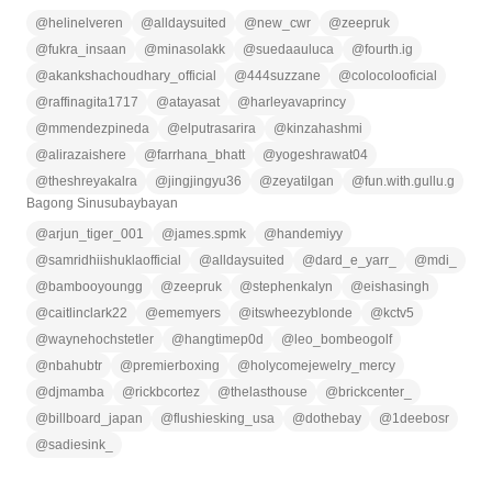
@
helinelveren
@
alldaysuited
@
new_cwr
@
zeepruk
@
fukra_insaan
@
minasolakk
@
suedaauluca
@
fourth.ig
@
akankshachoudhary_official
@
444suzzane
@
colocolooficial
@
raffinagita1717
@
atayasat
@
harleyavaprincy
@
mmendezpineda
@
elputrasarira
@
kinzahashmi
@
alirazaishere
@
farrhana_bhatt
@
yogeshrawat04
@
theshreyakalra
@
jingjingyu36
@
zeyatilgan
@
fun.with.gullu.g
Bagong Sinusubaybayan
@
arjun_tiger_001
@
james.spmk
@
handemiyy
@
samridhiishuklaofficial
@
alldaysuited
@
dard_e_yarr_
@
mdi_
@
bambooyoungg
@
zeepruk
@
stephenkalyn
@
eishasingh
@
caitlinclark22
@
ememyers
@
itswheezyblonde
@
kctv5
@
waynehochstetler
@
hangtimep0d
@
leo_bombeogolf
@
nbahubtr
@
premierboxing
@
holycomejewelry_mercy
@
djmamba
@
rickbcortez
@
thelasthouse
@
brickcenter_
@
billboard_japan
@
flushiesking_usa
@
dothebay
@
1deebosr
@
sadiesink_