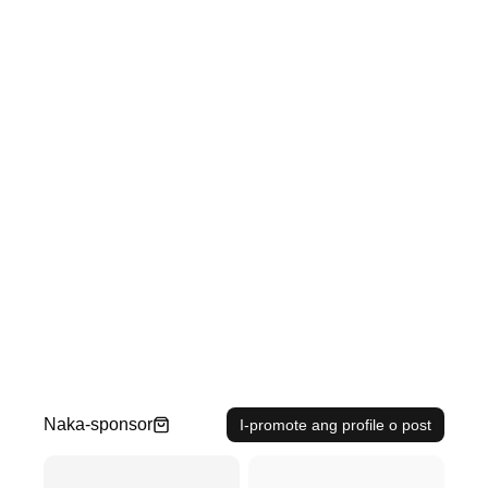
Naka-sponsor
I-promote ang profile o post