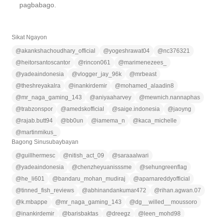
pagbabago.
Sikat Ngayon
@
akankshachoudhary_official
@
yogeshrawat04
@
nc376321
@
heitorsantoscantor
@
rincon061
@
marimenezees_
@
yadeaindonesia
@
vlogger_jay_96k
@
mrbeast
@
theshreyakalra
@
inankirdemir
@
mohamed_alaadin8
@
mr_naga_gaming_143
@
aniyaaharvey
@
mewnich.nannaphas
@
trabzonspor
@
amedskofficial
@
saige.indonesia
@
jaoyng
@
rajab.butt94
@
bb0un
@
iamema_n
@
kaca_michelle
@
martinmikus_
Bagong Sinusubaybayan
@
guillhermesc
@
nitish_act_09
@
saraaalwari
@
yadeaindonesia
@
chenzheyuanisssme
@
sehungreenflag
@
he_li601
@
bandaru_mohan_mudiraj
@
aparnareddyofficial
@
tinned_fish_reviews
@
abhinandankumar472
@
rihan.agwan.07
@
k.mbappe
@
mr_naga_gaming_143
@
dg__willed__moussoro
@
inankirdemir
@
barisbaktas
@
dreegz
@
leen_mohd98