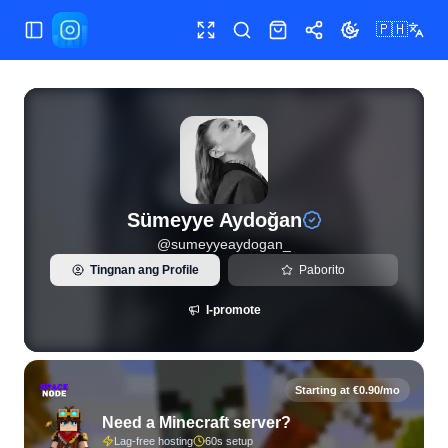
🇵🇭
Buksan/isara ang menu
Buong screen
Maghanap
Shop
Ibahagi
Palitan ang te
Live na estadistika ng Instagram at pagsusuri ng tagasub
Sümeyye Aydoğan
@
sumeyyeaydogan_
Tingnan ang Profile
Paborito
I-promote
Starting at €0.90/mo
Need a Minecraft server?
Lag-free hosting
60s setup