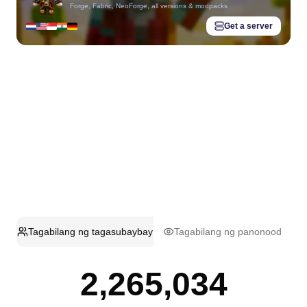
Forge, Fabric, NeoForge, all versions & modpacks
Get a server
Tagabilang ng tagasubaybay
Tagabilang ng panonood
2,265,034