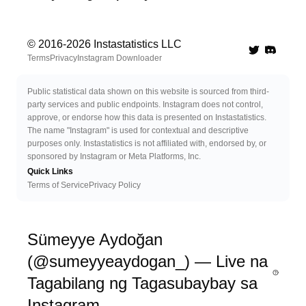
© 2016-
2026
Instastatistics LLC
Twitter
Discord 
Terms
Privacy
Instagram Downloader
Public statistical data shown on this website is sourced from third-
party services and public endpoints. Instagram does not control,
approve, or endorse how this data is presented on Instastatistics.
The name "Instagram" is used for contextual and descriptive
purposes only. Instastatistics is not affiliated with, endorsed by, or
sponsored by Instagram or Meta Platforms, Inc.
Quick Links
Terms of Service
Privacy Policy
Sümeyye Aydoğan
(@sumeyyeaydogan_) — Live na
Tagabilang ng Tagasubaybay sa
Instagram