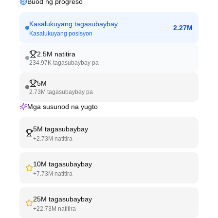
Buod ng progreso
Kasalukuyang tagasubaybay
2.27M
Kasalukuyang posisyon
2.5M
natitira
234.97K
tagasubaybay pa
5M
2.73M
tagasubaybay pa
Mga susunod na yugto
5M
tagasubaybay
+
2.73M
natitira
10M
tagasubaybay
+
7.73M
natitira
25M
tagasubaybay
+
22.73M
natitira