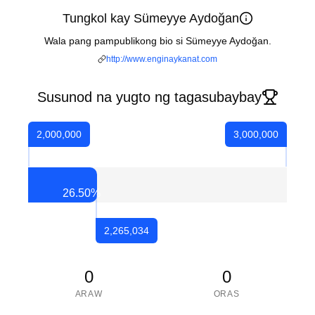
Tungkol kay Sümeyye Aydoğan
Wala pang pampublikong bio si Sümeyye Aydoğan.
http://www.enginaykanat.com
Susunod na yugto ng tagasubaybay
2,000,000
3,000,000
26.50
%
2,265,034
0
0
ARAW
ORAS