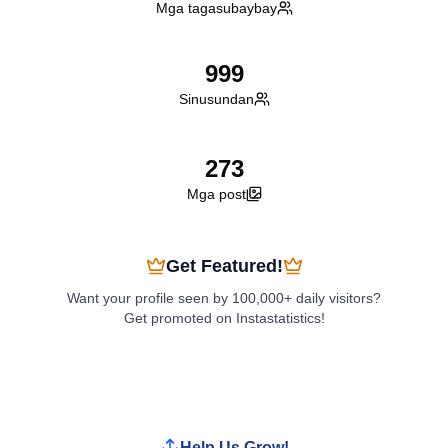
Mga tagasubaybay
999
Sinusundan
273
Mga post
Get Featured!
Want your profile seen by 100,000+ daily visitors?
Get promoted on Instastatistics!
Boost My Profile
Help Us Grow!