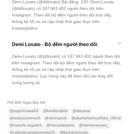
Demi Lovato (@ddlovato) Bài đăng: 130. Demi Lovato
(@ddlovato) có 147.943.402 người theo dõi trên
Instagram. Theo dõi bộ đếm người theo dõi trực tiếp,
thống kê hồ sơ và cập nhật thời gian thực trên
Instastatistics.
Demi Lovato - Bộ đếm người theo dõi
Demi Lovato (@ddlovato) có 147.943.402 người theo dõi
trên Instagram. Theo dõi bộ đếm người theo dõi trực tiếp,
thống kê hồ sơ và cập nhật thời gian thực trên
Instastatistics. Lưu trang này để theo dõi các thay đổi
trong tương lai.
Phổ Biến Ngay Bây Giờ
@
yogeshrawat04
@
tiamilenabbb
@
atayasat
@
anapaularenault
@
cerenayruk
@
akankshachoudhary_official
@
isabelle.nogueira
@
manueladavila
@
marimenezees_
@
caldodecanadomineiro25
@
flaviobolsonaro