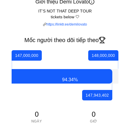
Giới thiệu Demi Lovato
IT’S NOT THAT DEEP TOUR
tickets below 🤍
https://linktr.ee/demilovato
Mốc người theo dõi tiếp theo
147,000,000
148,000,000
94.34
%
147,943,402
0
0
NGÀY
GIỜ