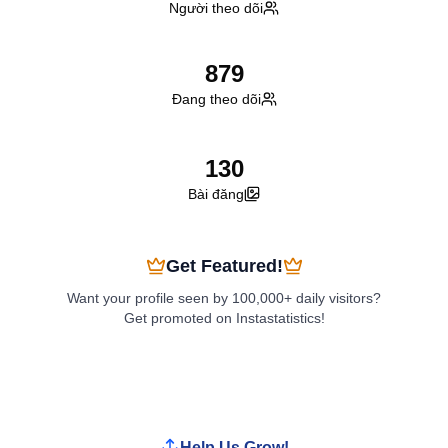
Người theo dõi
879
Đang theo dõi
130
Bài đăng
Get Featured!
Want your profile seen by 100,000+ daily visitors?
Get promoted on Instastatistics!
Boost My Profile
Help Us Grow!