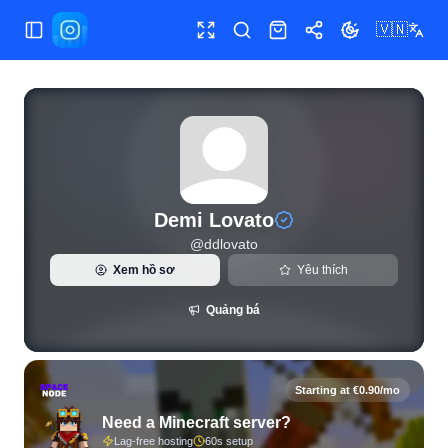
🇻🇳
Bật/tắt menu
Toàn màn hình
Tìm kiếm
Cửa hàng
Chia sẻ
Đổi giao diện
Thống kê Instagram trực tiếp và phân tích người theo dõi c
Demi Lovato
@
ddlovato
Xem hồ sơ
Yêu thích
Quảng bá
Starting at €0.90/mo
Need a Minecraft server?
Lag-free hosting
60s setup