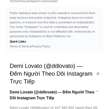
Twitter
Discord 
Terms
Privacy
Instagram Downloader
Public statistical data shown on this website is sourced from third-
party services and public endpoints. Instagram does not control,
approve, or endorse how this data is presented on Instastatistics.
The name "Instagram" is used for contextual and descriptive
purposes only. Instastatistics is not affiliated with, endorsed by, or
sponsored by Instagram or Meta Platforms, Inc.
Quick Links
Terms of Service
Privacy Policy
Demi Lovato (@ddlovato) —
Đếm Người Theo Dõi Instagram
Trực Tiếp
Demi Lovato (@ddlovato) — Đếm Người Theo
Dõi Instagram Trực Tiếp
Demi Lovato (@ddlovato) có 147.943.402 người theo dõi