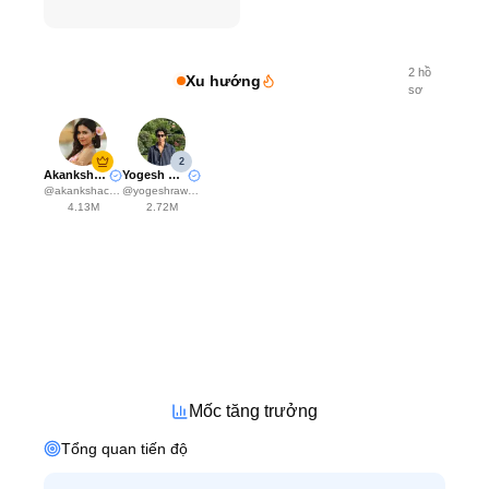
2
hồ
Xu hướng
sơ
2
Akanksha Choudhary
Yogesh Rawat
@
akankshachoudhary_official
@
yogeshrawat04
4.13M
2.72M
Mốc tăng trưởng
Tổng quan tiến độ