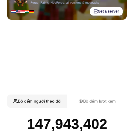
Forge, Fabric, NeoForge, all versions & modpacks
Get a server
Bộ đếm người theo dõi
Bộ đếm lượt xem
147,943,402