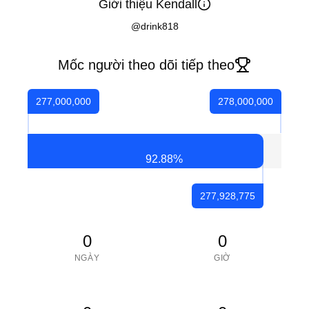
Giới thiệu Kendall
@drink818
Mốc người theo dõi tiếp theo
277,000,000
278,000,000
92.88
%
277,928,775
0
0
NGÀY
GIỜ