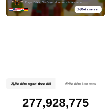
Forge, Fabric, NeoForge, all versions & modpacks
Get a server
Bộ đếm người theo dõi
Bộ đếm lượt xem
277,928,775