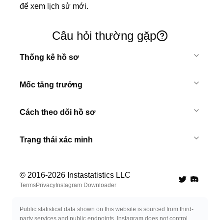
để xem lịch sử mới.
Câu hỏi thường gặp
Thống kê hồ sơ
Mốc tăng trưởng
Cách theo dõi hồ sơ
Trạng thái xác minh
© 2016-
2026
Instastatistics LLC
Twitter
Discord 
Terms
Privacy
Instagram Downloader
Public statistical data shown on this website is sourced from third-
party services and public endpoints. Instagram does not control,