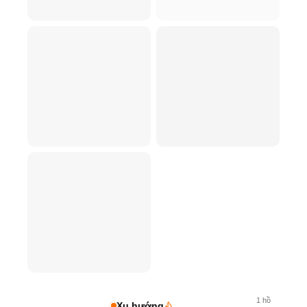
1
hồ
Xu hướng