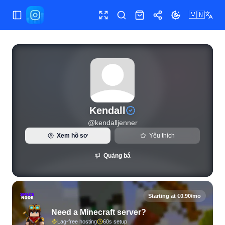
🇻🇳
Bật/tắt menu
Toàn màn hình
Tìm kiếm
Cửa hàng
Chia sẻ
Đổi giao diện
Thống kê Instagram trực tiếp và phân tích người theo dõi c
Kendall
@
kendalljenner
Xem hồ sơ
Yêu thích
Quảng bá
Starting at €0.90/mo
Need a Minecraft server?
Lag-free hosting
60s setup