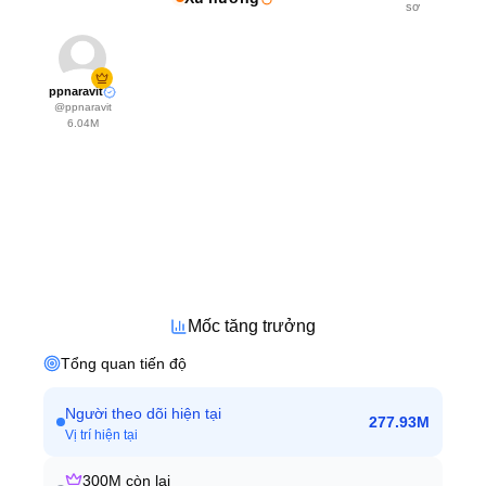
sơ
ppnaravit
@
ppnaravit
6.04M
Mốc tăng trưởng
Tổng quan tiến độ
Người theo dõi hiện tại
277.93M
Vị trí hiện tại
300M
còn lại