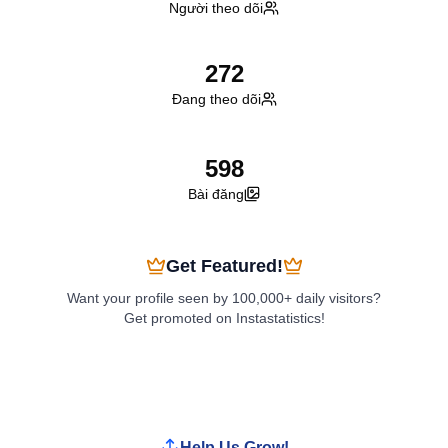
Người theo dõi
272
Đang theo dõi
598
Bài đăng
Get Featured!
Want your profile seen by 100,000+ daily visitors?
Get promoted on Instastatistics!
Boost My Profile
Help Us Grow!