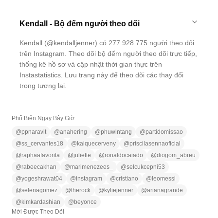
Kendall - Bộ đếm người theo dõi
Kendall (@kendalljenner) có 277.928.775 người theo dõi
trên Instagram. Theo dõi bộ đếm người theo dõi trực tiếp,
thống kê hồ sơ và cập nhật thời gian thực trên
Instastatistics. Lưu trang này để theo dõi các thay đổi
trong tương lai.
Phổ Biến Ngay Bây Giờ
@
ppnaravit
@
anahering
@
phuwintang
@
partidomissao
@
ss_cervantes18
@
kaiquecerveny
@
priscilasennaoficial
@
raphaafavorita
@
juliette
@
ronaldocaiado
@
diogom_abreu
@
rabeecakhan
@
marimenezees_
@
selcukcepni53
@
yogeshrawat04
@
instagram
@
cristiano
@
leomessi
@
selenagomez
@
therock
@
kyliejenner
@
arianagrande
@
kimkardashian
@
beyonce
Mới Được Theo Dõi