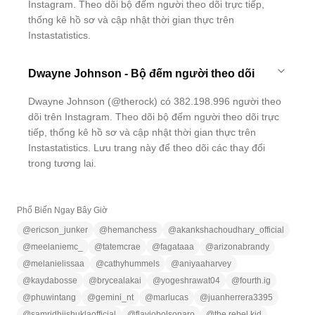
Instagram. Theo dõi bộ đếm người theo dõi trực tiếp,
thống kê hồ sơ và cập nhật thời gian thực trên
Instastatistics.
Dwayne Johnson - Bộ đếm người theo dõi
Dwayne Johnson (@therock) có 382.198.996 người theo
dõi trên Instagram. Theo dõi bộ đếm người theo dõi trực
tiếp, thống kê hồ sơ và cập nhật thời gian thực trên
Instastatistics. Lưu trang này để theo dõi các thay đổi
trong tương lai.
Phổ Biến Ngay Bây Giờ
@
ericson_junker
@
hemanchess
@
akankshachoudhary_official
@
meelaniemc_
@
tatemcrae
@
fagataaa
@
arizonabrandy
@
melanielissaa
@
cathyhummels
@
aniyaaharvey
@
kaydabosse
@
brycealakai
@
yogeshrawat04
@
fourth.ig
@
phuwintang
@
gemini_nt
@
marlucas
@
juanherrera3395
@
samridhiishuklaofficial
@
flaviobolsonaro
@
the.rebel.kid