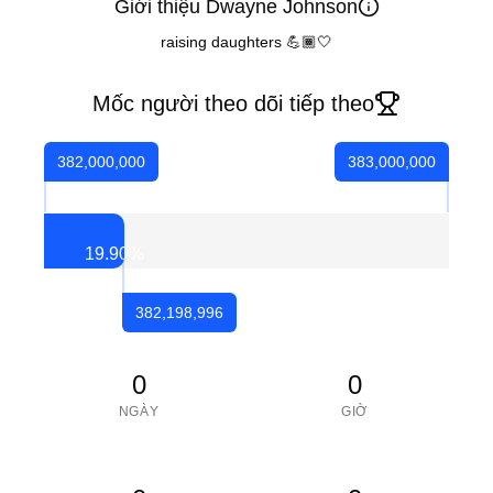
Giới thiệu Dwayne Johnson
raising daughters 💪🏾🤍
Mốc người theo dõi tiếp theo
382,000,000
383,000,000
19.90
%
382,198,996
0
0
NGÀY
GIỜ