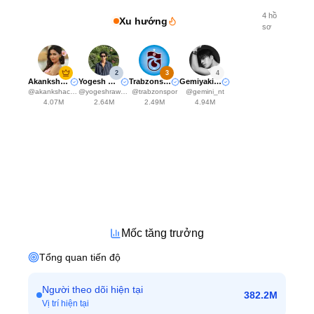
4
hồ
Xu hướng
sơ
2
3
4
Akanksha Choudhary
Yogesh Rawat
Trabzonspor
Gemiyakii♊️
@
akankshachoudhary_official
@
yogeshrawat04
@
trabzonspor
@
gemini_nt
4.07M
2.64M
2.49M
4.94M
Mốc tăng trưởng
Tổng quan tiến độ
Người theo dõi hiện tại
382.2M
Vị trí hiện tại