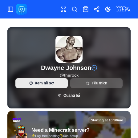
🇻🇳
Bật/tắt menu
Toàn màn hình
Tìm kiếm
Cửa hàng
Chia sẻ
Đổi giao diện
Thống kê Instagram trực tiếp và phân tích người theo dõi 
Dwayne Johnson
@
therock
Xem hồ sơ
Yêu thích
Quảng bá
Starting at €0.90/mo
Need a Minecraft server?
Lag-free hosting
60s setup