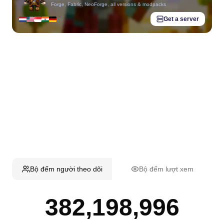
Forge, Fabric, NeoForge, all versions & modpacks
Get a server
Bộ đếm người theo dõi
Bộ đếm lượt xem
382,198,996