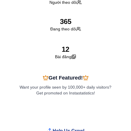
Người theo dõi
365
Đang theo dõi
12
Bài đăng
Get Featured!
Want your profile seen by 100,000+ daily visitors?
Get promoted on Instastatistics!
Boost My Profile
Help Us Grow!