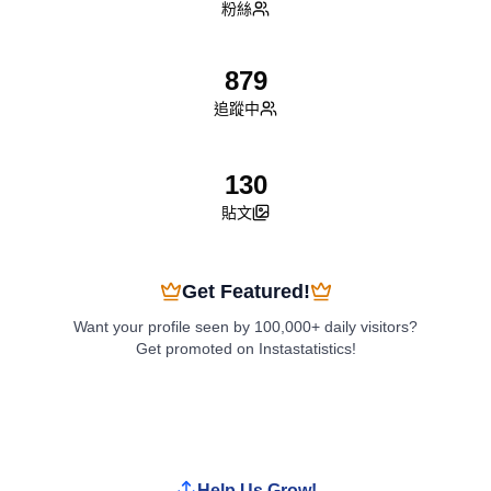
粉絲
879
追蹤中
130
貼文
Get Featured!
Want your profile seen by 100,000+ daily visitors?
Get promoted on Instastatistics!
Boost My Profile
Help Us Grow!