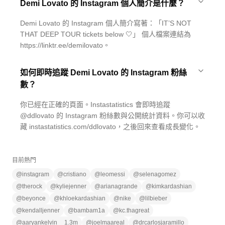
Demi Lovato 的 Instagram 個人簡介是什麼？
Demi Lovato 的 Instagram 個人簡介寫著：「IT’S NOT
THAT DEEP TOUR tickets below 🤍」 個人檔案連結為
https://linktr.ee/demilovato。
如何即時追蹤 Demi Lovato 的 Instagram 粉絲
數？
你已經在正確的頁面。Instastatistics 會即時追蹤
@ddlovato 的 Instagram 粉絲數與公開統計資料。你可以收
藏 instastatistics.com/ddlovato，之後回來查看成長變化。
目前熱門
@
instagram
@
cristiano
@
leomessi
@
selenagomez
@
therock
@
kyliejenner
@
arianagrande
@
kimkardashian
@
beyonce
@
khloekardashian
@
nike
@
lilbieber
@
kendalljenner
@
bambam1a
@
kc.thagreat
@
aaryankelvin__1.3m
@
joelmaareal
@
drcarlosjaramillo