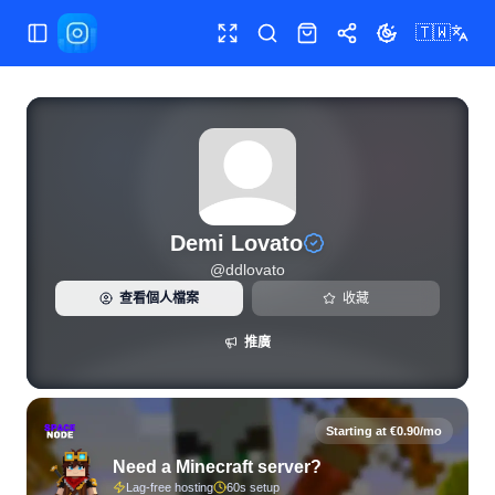
🇹🇼
切換選單
全螢幕
搜尋
商店
分享
切換主題
Demi Lovato（@ddlovato）的 Instagram 即時統計與粉絲
Demi Lovato
@
ddlovato
查看個人檔案
收藏
推廣
Starting at €0.90/mo
Need a Minecraft server?
Lag-free hosting
60s setup