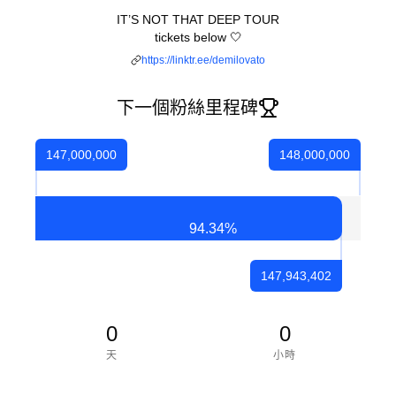
IT’S NOT THAT DEEP TOUR
tickets below 🤍
https://linktr.ee/demilovato
下一個粉絲里程碑
147,000,000
148,000,000
94.34
%
147,943,402
0
0
天
小時