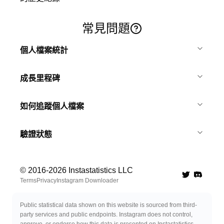
常見問題
個人檔案統計
成長里程碑
如何追蹤個人檔案
驗證狀態
© 2016-
2026
Instastatistics LLC
Twitter
Discord 
Terms
Privacy
Instagram Downloader
Public statistical data shown on this website is sourced from third-
party services and public endpoints. Instagram does not control,