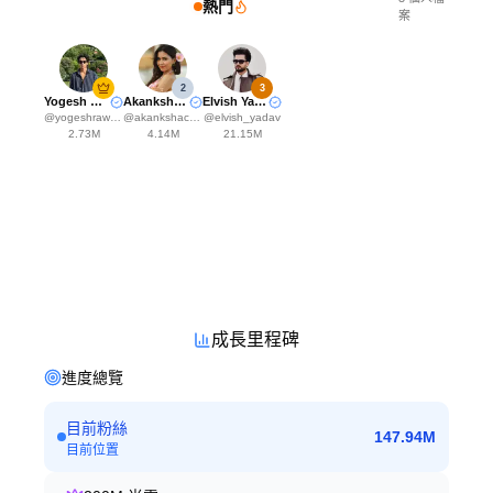
熱門
案
2
3
Yogesh Rawat
Akanksha Choudhary
Elvish Yadavv
@
yogeshrawat04
@
akankshachoudhary_official
@
elvish_yadav
2.73M
4.14M
21.15M
成長里程碑
進度總覽
目前粉絲
147.94M
目前位置