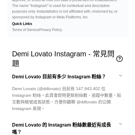
approve, or endorse how this data is presented on Instastatistics.
The name "Instagram" is used for contextual and descriptive
purposes only. Instastatistics is not affiliated with, endorsed by, or
sponsored by Instagram or Meta Platforms, Inc.
Quick Links
Terms of Service
Privacy Policy
Demi Lovato Instagram - 常見問
題
Demi Lovato 目前有多少 Instagram 粉絲？
Demi Lovato (@ddlovato) 目前有 147,943,402 位
Instagram 粉絲。此頁會即時更新粉絲數、追蹤中數量、貼
文數與帳號成長狀態，方便你觀察 @ddlovato 的公開
Instagram 表現。
Demi Lovato 的 Instagram 粉絲數最近有成長
嗎？