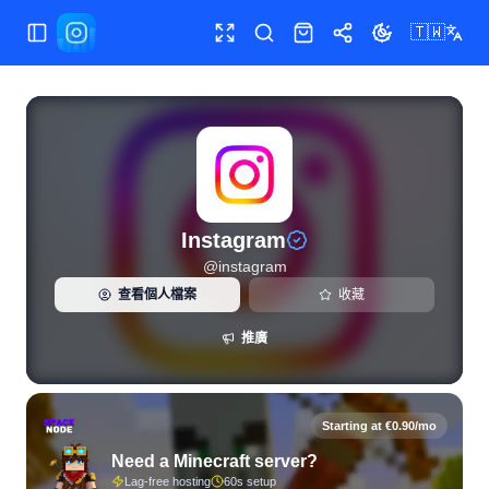
🇹🇼
切換選單
全螢幕
搜尋
商店
分享
切換主題
Instagram（@instagram）的 Instagram 即時統計與粉絲分
Instagram
@
instagram
查看個人檔案
收藏
推廣
Starting at €0.90/mo
Need a Minecraft server?
Lag-free hosting
60s setup