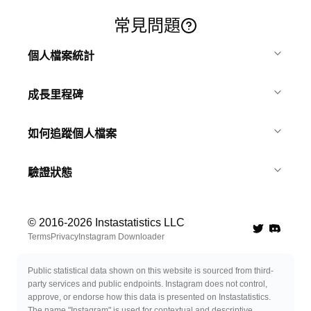
常見問題
個人檔案統計
成長里程碑
如何追蹤個人檔案
驗證狀態
© 2016-
2026
Instastatistics LLC
Twitter
Discord 
Terms
Privacy
Instagram Downloader
Public statistical data shown on this website is sourced from third-
party services and public endpoints. Instagram does not control,
approve, or endorse how this data is presented on Instastatistics.
The name "Instagram" is used for contextual and descriptive