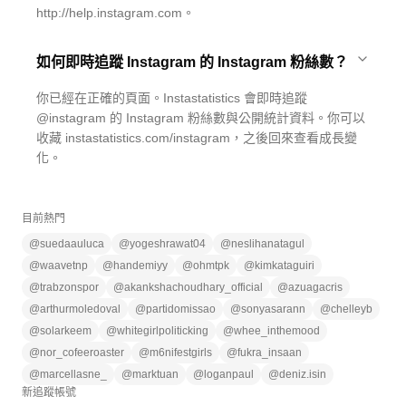
http://help.instagram.com。
如何即時追蹤 Instagram 的 Instagram 粉絲數？
你已經在正確的頁面。Instastatistics 會即時追蹤
@instagram 的 Instagram 粉絲數與公開統計資料。你可以
收藏 instastatistics.com/instagram，之後回來查看成長變
化。
目前熱門
@
suedaauluca
@
yogeshrawat04
@
neslihanatagul
@
waavetnp
@
handemiyy
@
ohmtpk
@
kimkataguiri
@
trabzonspor
@
akankshachoudhary_official
@
azuagacris
@
arthurmoledoval
@
partidomissao
@
sonyasarann
@
chelleyb
@
solarkeem
@
whitegirlpoliticking
@
whee_inthemood
@
nor_cofeeroaster
@
m6nifestgirls
@
fukra_insaan
@
marcellasne_
@
marktuan
@
loganpaul
@
deniz.isin
新追蹤帳號