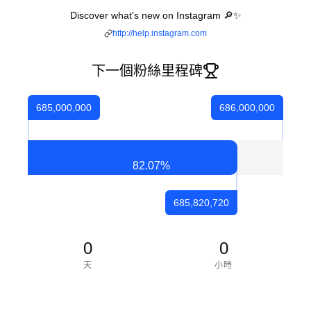
Discover what's new on Instagram 🔎✨
http://help.instagram.com
下一個粉絲里程碑
685,000,000
686,000,000
82.07
%
685,820,720
0
0
天
小時