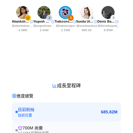
2
3
4
5
Akanksha Choudhary
Yogesh Rawat
Trabzonspor
Sueda Uluca
Deniz Baysal Yurtcu
@
akankshachoudhary_official
@
yogeshrawat04
@
trabzonspor
@
suedaauluca
@
denizbaysal_
4.08M
2.64M
2.53M
999.2K
6.85M
成長里程碑
進度總覽
目前粉絲
685.82M
目前位置
700M
尚需