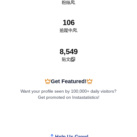
粉絲
106
追蹤中
8,549
貼文
Get Featured!
Want your profile seen by 100,000+ daily visitors?
Get promoted on Instastatistics!
Boost My Profile
Help Us Grow!