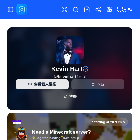
🇹🇼
切換選單
全螢幕
搜尋
商店
分享
切換主題
Kevin Hart（@kevinhart4real）的 Instagram 即時統計
Kevin Hart
@
kevinhart4real
查看個人檔案
收藏
推廣
Starting at €0.90/mo
Need a Minecraft server?
Lag-free hosting
60s setup