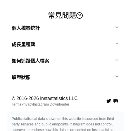
常見問題
個人檔案統計
成長里程碑
如何追蹤個人檔案
驗證狀態
© 2016-
2026
Instastatistics LLC
Twitter
Discord 
Terms
Privacy
Instagram Downloader
Public statistical data shown on this website is sourced from third-
party services and public endpoints. Instagram does not control,
approve, or endorse how this data is presented on Instastatistics.