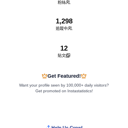
粉絲
1,298
追蹤中
12
貼文
Get Featured!
Want your profile seen by 100,000+ daily visitors?
Get promoted on Instastatistics!
Boost My Profile
Help Us Grow!