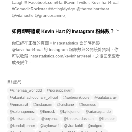
Laugh!!! Facebook.com/HartKevin Twitter: Kevinhart4real
#ComedicRockstar #ActingMyAge @therealhartbeat
@vitahustle @grancoramino」
如何即時追蹤 Kevin Hart 的 Instagram 粉絲數？
你已經在正確的頁面。Instastatistics 會即時追蹤
@kevinhart4real 的 Instagram 粉絲數與公開統計資料。你
可以收藏 instastatistics.com/kevinhart4real，之後回來查看
成長變化。
目前熱門
@
cinemaa_worlddd
@
porsuppakarn
@
akankshachoudhary_official
@
sadiesink.core
@
galatasaray
@
ppnaravit
@
instagram
@
cristiano
@
leomessi
@
selenagomez
@
therock
@
kyliejenner
@
arianagrande
@
kimkardashian
@
beyonce
@
khloekardashian
@
lilbieber
@
kendalljenner
@
taylorswift
@
virat.kohli
@
natgeo