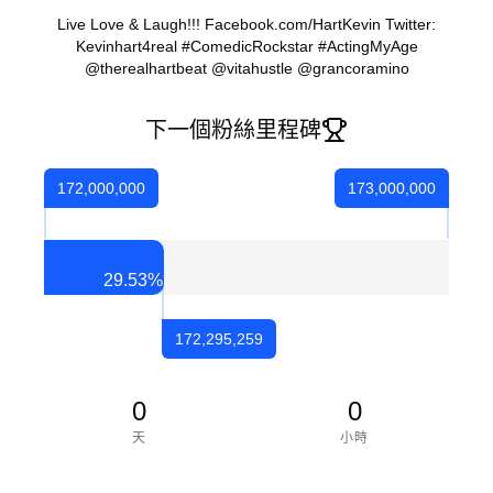
Live Love & Laugh!!! Facebook.com/HartKevin Twitter:
Kevinhart4real #ComedicRockstar #ActingMyAge
@therealhartbeat @vitahustle @grancoramino
下一個粉絲里程碑
172,000,000
173,000,000
29.53
%
172,295,259
0
0
天
小時