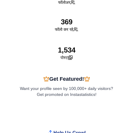
फॉलोअर
369
फॉलो कर रहे
1,534
पोस्ट
Get Featured!
Want your profile seen by 100,000+ daily visitors?
Get promoted on Instastatistics!
Boost My Profile
Help Us Grow!