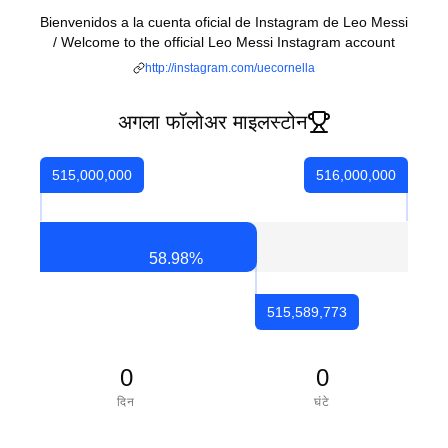
Bienvenidos a la cuenta oficial de Instagram de Leo Messi
/ Welcome to the official Leo Messi Instagram account
http://instagram.com/uecornella
अगला फॉलोअर माइलस्टोन
515,000,000
516,000,000
58.98
%
515,589,773
0
0
दिन
घंटे