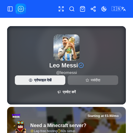
🇮🇳
मेन्यू खोलें/बंद करें
फुलस्क्रीन
खोजें
शॉप
शेयर
थीम बदलें
Leo Messi (@leomessi) के लिए लाइव Instagram आंकड़े और फॉलोअ
Leo Messi
@
leomessi
प्रोफाइल देखें
पसंदीदा
प्रमोट करें
Starting at €0.90/mo
Need a Minecraft server?
Lag-free hosting
60s setup