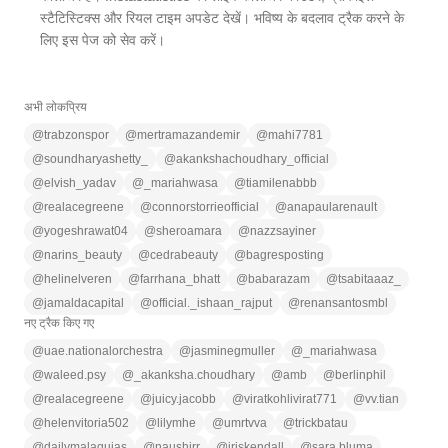
स्टैटिस्टिक्स और रियल टाइम अपडेट देखें। भविष्य के बदलाव ट्रैक करने के
लिए इस पेज को सेव करें।
अभी लोकप्रिय
@
trabzonspor
@
mertramazandemir
@
mahi7781
@
soundharyashetty_
@
akankshachoudhary_official
@
elvish_yadav
@
_mariahwasa
@
tiamilenabbb
@
realacegreene
@
connorstorrieofficial
@
anapaularenault
@
yogeshrawat04
@
sheroamara
@
nazzsayiner
@
narins_beauty
@
cedrabeauty
@
bagresposting
@
helinelveren
@
farrhana_bhatt
@
babarazam
@
tsabitaaaz_
@
jamaldacapital
@
official._ishaan_rajput
@
renansantosmbl
नए ट्रैक किए गए
@
uae.nationalorchestra
@
jasminegmuller
@
_mariahwasa
@
waleed.psy
@
_akanksha.choudhary
@
amb
@
berlinphil
@
realacegreene
@
juicy.jacobb
@
viratkohlivirat771
@
vv.tian
@
helenvitoria502
@
lilymhe
@
umrtvva
@
trickbatau
@
dailymalaquias
@
naushirr
@
iriskendall
@
sara.bluma