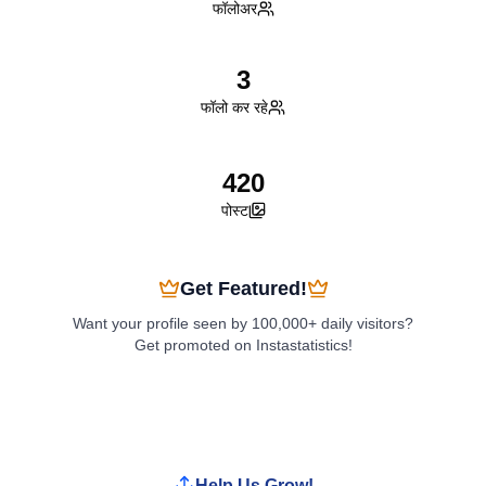
फॉलोअर
3
फॉलो कर रहे
420
पोस्ट
Get Featured!
Want your profile seen by 100,000+ daily visitors?
Get promoted on Instastatistics!
Boost My Profile
Help Us Grow!