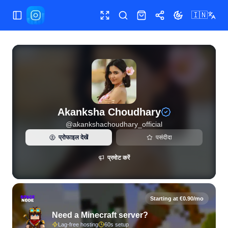
🇮🇳
मेन्यू खोलें/बंद करें
फुलस्क्रीन
खोजें
शॉप
शेयर
थीम बदलें
Akanksha Choudhary (@akankshachoudhary_official) के लिए ल
Akanksha Choudhary
@
akankshachoudhary_official
प्रोफाइल देखें
पसंदीदा
प्रमोट करें
Starting at €0.90/mo
Need a Minecraft server?
Lag-free hosting
60s setup