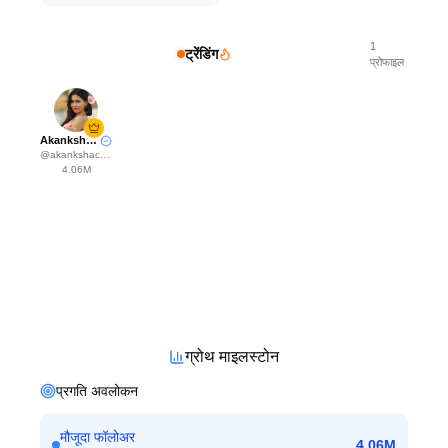
1
ट्रेंडिंग
प्रोफाइल
Akanksha Choudhary
@
akankshachoudhary_official
4.06M
ग्रोथ माइलस्टोन
प्रगति अवलोकन
मौजूदा फॉलोअर
4.06M