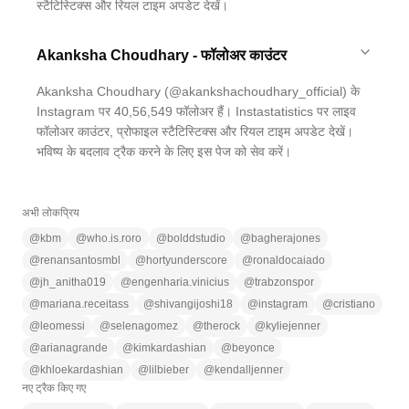
स्टैटिस्टिक्स और रियल टाइम अपडेट देखें।
Akanksha Choudhary - फॉलोअर काउंटर
Akanksha Choudhary (@akankshachoudhary_official) के
Instagram पर 40,56,549 फॉलोअर हैं। Instastatistics पर लाइव
फॉलोअर काउंटर, प्रोफाइल स्टैटिस्टिक्स और रियल टाइम अपडेट देखें।
भविष्य के बदलाव ट्रैक करने के लिए इस पेज को सेव करें।
अभी लोकप्रिय
@
kbm
@
who.is.roro
@
bolddstudio
@
bagherajones
@
renansantosmbl
@
hortyunderscore
@
ronaldocaiado
@
jh_anitha019
@
engenharia.vinicius
@
trabzonspor
@
mariana.receitass
@
shivangijoshi18
@
instagram
@
cristiano
@
leomessi
@
selenagomez
@
therock
@
kyliejenner
@
arianagrande
@
kimkardashian
@
beyonce
@
khloekardashian
@
lilbieber
@
kendalljenner
नए ट्रैक किए गए