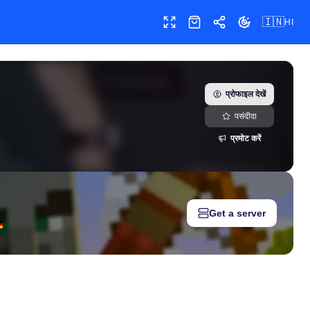
🇮🇳
HI
फुलस्क्रीन
शॉप
शेयर
थीम बदलें
्लेषण।
प्रोफाइल देखें
पसंदीदा
प्रमोट करें
Get a server