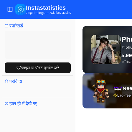
Instastatistics
मेन्यू खोलें/बंद करें
लाइव Instagram फॉलोअर काउंटर
स्पॉन्सर्ड
Phuwin Tangsakyuen GMM
Ph
@
phu
5.9
फॉलोअ
प्रोफाइल या पोस्ट प्रमोट करें
पसंदीदा
Nee
Lag-free
हाल ही में देखे गए