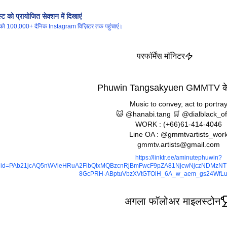
ट को प्रायोजित सेक्शन में दिखाएं
ट को 100,000+ दैनिक Instagram विज़िटर तक पहुंचाएं।
परफॉर्मेंस मॉनिटर
Phuwin Tangsakyuen GMMTV के बा
Music to convey, act to portra
🐱 @hanabi.tang 🛒 @dialblack_off
WORK : (+66)61-414-4046
Line OA : @gmmtvartists_wor
gmmtv.artists@gmail.com
https://linktr.ee/aminutephuwin?
clid=PAb21jcAQ5nWVleHRuA2FlbQIxMQBzcnRjBmFwcF9pZA81NjcwNjczNDMzNT
8GcPRH-ABptuVbzXVtGTOlH_6A_w_aem_gs24WfL
अगला फॉलोअर माइलस्टोन