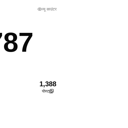
व्यू काउंटर
787
1,388
पोस्ट