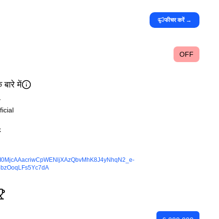
फीचर करें
→
OFF
रे में
y
icial
k
I0MjcAAacriwCpWENljXAzQbvMhK8J4yNhqN2_e-
ubzOoqLFs5Yc7dA