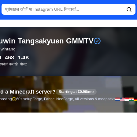
TV (@phuwintang) के लिए लाइव Instagram आंकड़े और फॉलोअर विश
uwin Tangsakyuen GMMTV
wintang
M
468
1.4K
र
फॉलो कर रहे
पोस्ट
d a Minecraft server?
Starting at €0.90/mo
 hosting
60s setup
Forge, Fabric, NeoForge, all versions & modpacks