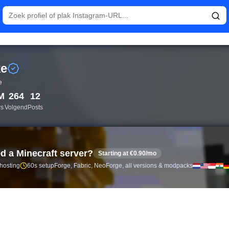
eken en volgersanalyse voor Nike (@nike).
ke
e
M
264
12
rs
Volgend
Posts
d a Minecraft server?
Starting at €0.90/mo
 hosting
60s setup
Forge, Fabric, NeoForge, all versions & modpacks