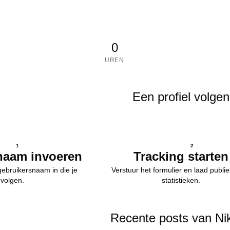
0
UREN
Een profiel volgen
1
2
naam invoeren
Tracking starten
ebruikersnaam in die je
Verstuur het formulier en laad publie
t volgen.
statistieken.
Recente posts van Ni