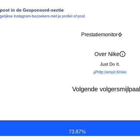
of post in de Gesponsord-sectie
elijkse Instagram-bezoekers met je profiel of post.
Prestatiemonitor
Over Nike
Just Do It.
http://empli.fi/nike
Volgende volgersmijlpaa
73.87
%