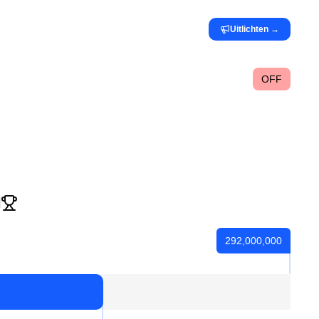
Uitlichten
→
OFF
l
292,000,000