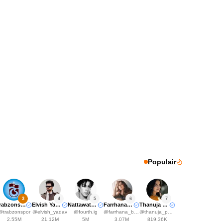
Populair
3
4
5
6
7
Trabzonspor
Elvish Yadavv
Nattawat Jirochtikul
Farrhana Bhatt
Thanuja Puttaswamy
@
trabzonspor
@
elvish_yadav
@
fourth.ig
@
farrhana_bhatt
@
thanuja_puttaswamy_
2.55M
21.12M
5M
3.07M
819.36K