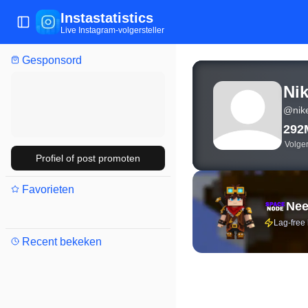
Instastatistics
Menu wisselen
Live Instagram-volgersteller
Gesponsord
Live Instagram-statisti
Ni
@
nik
292
Volge
Profiel of post promoten
Favorieten
Nee
Lag-free
Recent bekeken