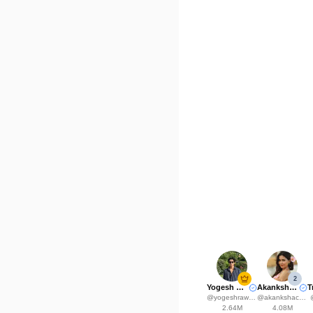
2
Yogesh Rawat
Akanksha Choudhary
@
yogeshrawat04
@
akankshachoudhary_official
2.64M
4.08M