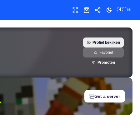
🇳🇱
NL
Volledig scherm
Shop
Delen
Thema wissele
Profiel bekijken
Favoriet
Promoten
Get a server