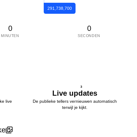
291,738,700
0
0
MINUTEN
SECONDEN
3
Live updates
ke live
De publieke tellers vernieuwen automatisch
terwijl je kijkt.
ke