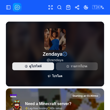
🇹🇭
เปิด/ปิดเมนู
เต็มหน้าจอ
ค้นหา
ร้านค้า
แชร์
เปลี่ยนธีม
สถิติ Instagram แบบสดและการวิเคราะห์ผู้ติดตามสำหรับ Ze
Zendaya
@
zendaya
ดูโปรไฟล์
รายการโปรด
โปรโมต
Starting at €0.90/mo
Need a Minecraft server?
Lag-free hosting
60s setup