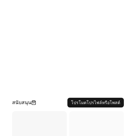
สนับสนุน
โปรโมตโปรไฟล์หรือโพสต์