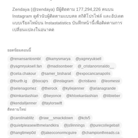
Zendaya (@zendaya) มีผู้ติดตาม 177,294,226 คนบน
Instagram ดูตัวนับผู้ติดตามแบบสด สถิติโปรไฟล์ และอัปเดต
แบบเรียลไทม์บน Instastatistics บันทึกหน้านี้เพื่อติดตามการ
เปลี่ยนแปลงในอนาคต
ยอดนิยมตอนนี้
@
renansantosmbl
@
kamysmarya
@
yagmryuksell
@
yagmryuksell.fan
@
madisonbeer
@
_cristanoronaldo__
@
celia.chakour
@
samer_bisharat
@
expocancanapolis
@
fourth.ig
@
bocajrs
@
instagram
@
cristiano
@
leomessi
@
selenagomez
@
therock
@
kyliejenner
@
arianagrande
@
kimkardashian
@
beyonce
@
khloekardashian
@
lilbieber
@
kendalljenner
@
taylorswift
ติดตามใหม่
@
carolinablitz
@
raw__smackdown
@
kctv5
@
quietpleasewithmelandkira
@
js9innings
@
purecollegeball
@
hangtimep0d
@
jakeoconormcguire
@
championthreads.ca