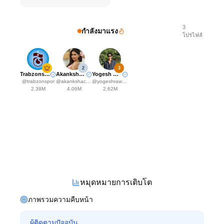
3
กำลังมาแรง
โปรไฟล์
2
3
Trabzonspor
Akanksha Choudhary
Yogesh Rawat
@
trabzonspor
@
akankshachoudhary_official
@
yogeshrawat04
2.38M
4.06M
2.62M
หมุดหมายการเติบโต
ภาพรวมความคืบหน้า
ผู้ติดตามปัจจุบัน