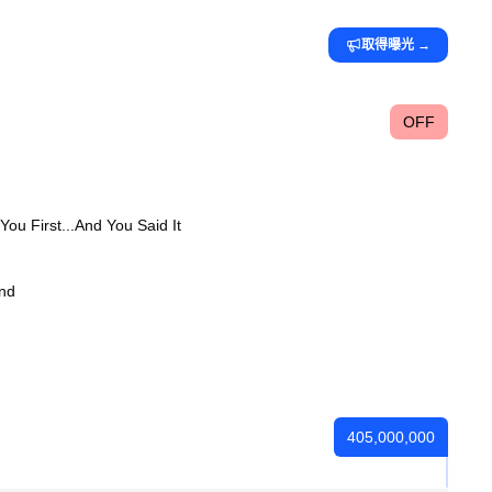
取得曝光
→
OFF
You First...And You Said It
nd
405,000,000