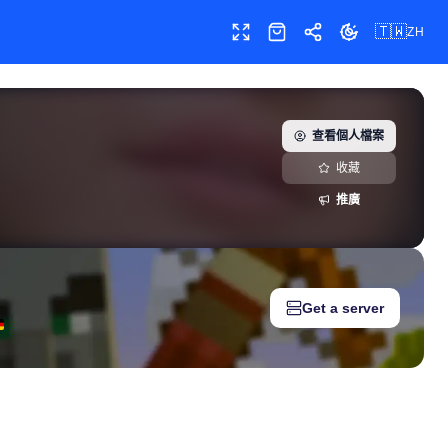
🇹🇼
ZH
全螢幕
商店
分享
切換主題
查看個人檔案
收藏
推廣
Get a server