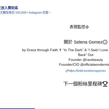
文放入贊助區
每日 100,000+ Instagram 訪客。
表現監控
關於 Selena Gomez
by Grace through Faith ✝️ “In The Dark” & “I Said I Love 
Back” Out
Founder @rarebeauty
Founder/CIO @officialwondermi
https://linktr.ee/selenagomez
下一個粉絲里程碑