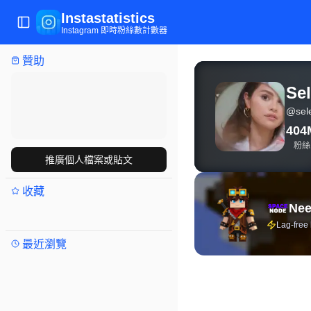
Instastatistics
切換選單
Instagram 即時粉絲數計數器
贊助
Selena Gomez（@se
Se
@
se
404
粉絲
推廣個人檔案或貼文
收藏
Nee
Lag-free
最近瀏覽