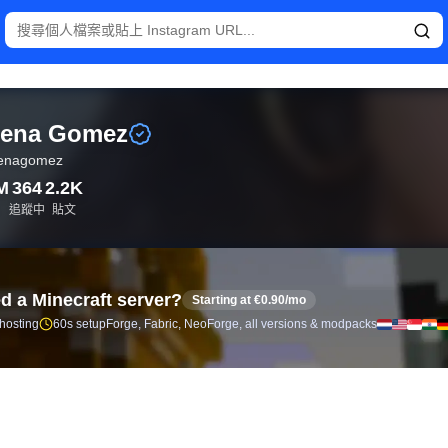
lenagomez）的 Instagram 即時統計與粉絲分析。
lena Gomez
lenagomez
M
364
2.2K
追蹤中
貼文
d a Minecraft server?
Starting at €0.90/mo
 hosting
60s setup
Forge, Fabric, NeoForge, all versions & modpacks