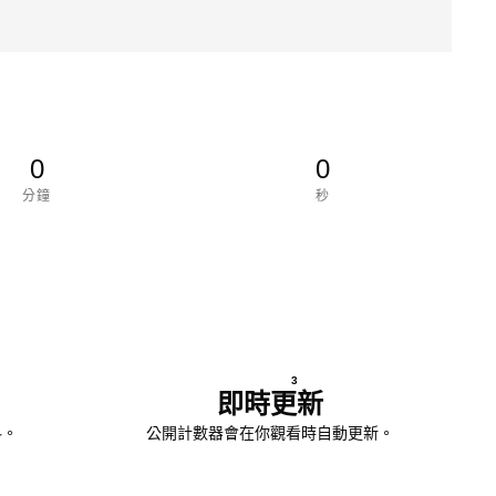
0
0
分鐘
秒
3
即時更新
料。
公開計數器會在你觀看時自動更新。